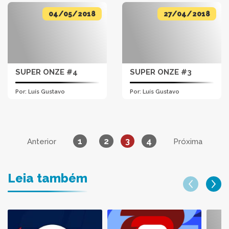
04/05/2018
27/04/2018
SUPER ONZE #4
SUPER ONZE #3
Por:
Luís Gustavo
Por:
Luís Gustavo
1
2
3
4
Anterior
Próxima
Leia também