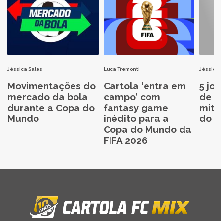
Jéssica Sales
Luca Tremonti
Jéssica 
Movimentações do
Cartola ‘entra em
5 jo
mercado da bola
campo’ com
de C
durante a Copa do
fantasy game
mita
Mundo
inédito para a
do C
Copa do Mundo da
FIFA 2026