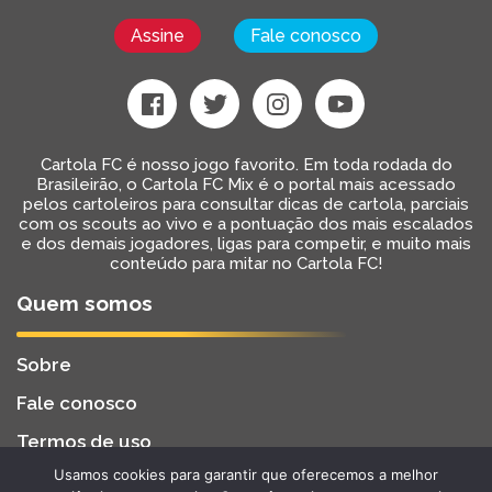
Assine
Fale conosco
Cartola FC é nosso jogo favorito. Em toda rodada do
Brasileirão, o Cartola FC Mix é o portal mais acessado
pelos cartoleiros para consultar dicas de cartola, parciais
com os scouts ao vivo e a pontuação dos mais escalados
e dos demais jogadores, ligas para competir, e muito mais
conteúdo para mitar no Cartola FC!
Quem somos
Sobre
Fale conosco
Termos de uso
Usamos cookies para garantir que oferecemos a melhor
Cartola FC Mix
Desenvolvido por
BW2 Tecnologia