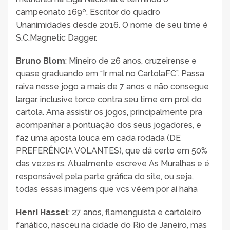
campeonato 169º. Escritor do quadro
Unanimidades desde 2016. O nome de seu time é
S.C.Magnetic Dagger.
Bruno Blom
: Mineiro de 26 anos, cruzeirense e
quase graduando em “Ir mal no CartolaFC”. Passa
raiva nesse jogo a mais de 7 anos e não consegue
largar, inclusive torce contra seu time em prol do
cartola. Ama assistir os jogos, principalmente pra
acompanhar a pontuação dos seus jogadores, e
faz uma aposta louca em cada rodada (DE
PREFERÊNCIA VOLANTES), que dá certo em 50%
das vezes rs. Atualmente escreve As Muralhas e é
responsável pela parte gráfica do site, ou seja,
todas essas imagens que vcs vêem por aí haha
Henri Hassel
: 27 anos, flamenguista e cartoleiro
fanático, nasceu na cidade do Rio de Janeiro, mas