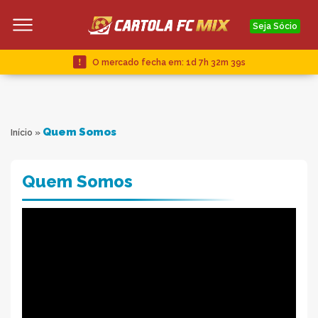
Seja Sócio
O mercado fecha em:
1d 7h 32m 38s
Quem Somos
Início
»
Quem Somos