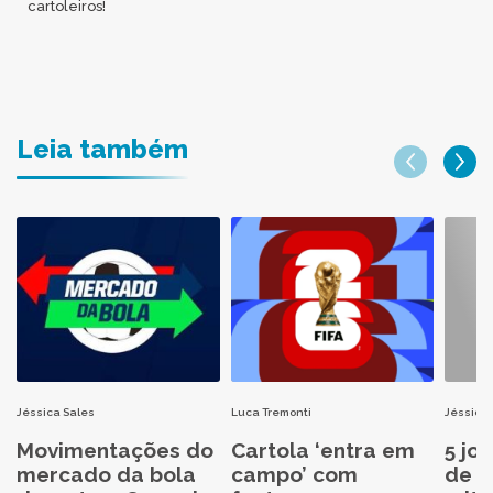
cartoleiros!
Leia também
Jéssica Sales
Luca Tremonti
Jéssica 
Movimentações do
Cartola ‘entra em
5 jo
mercado da bola
campo’ com
de C