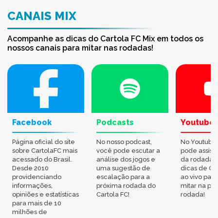
CANAIS MIX
Acompanhe as dicas do Cartola FC Mix em todos os
nossos canais para mitar nas rodadas!
Facebook
Podcasts
Youtube
Página oficial do site
No nosso podcast,
No Youtube
sobre CartolaFC mais
você pode escutar a
pode assisti
acessado do Brasil.
análise dos jogos e
da rodada,
Desde 2010
uma sugestão de
dicas de Ca
providenciando
escalação para a
ao vivo par
informações,
próxima rodada do
mitar na pr
opiniões e estatísticas
Cartola FC!
rodada!
para mais de 10
milhões de