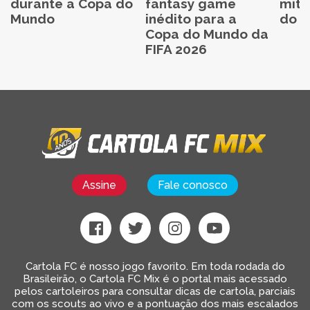
durante a Copa do
fantasy game
mita
Mundo
inédito para a
do C
Copa do Mundo da
FIFA 2026
Assine
Fale conosco
Cartola FC é nosso jogo favorito. Em toda rodada do
Brasileirão, o Cartola FC Mix é o portal mais acessado
pelos cartoleiros para consultar dicas de cartola, parciais
com os scouts ao vivo e a pontuação dos mais escalados