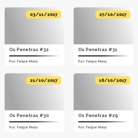
03/11/2017
27/10/2017
Os Penetras #32
Os Penetras #31
Por:
Felipe Melo
Por:
Felipe Melo
21/10/2017
18/10/2017
Os Penetras #30
Os Penetras #29
Por:
Felipe Melo
Por:
Felipe Melo