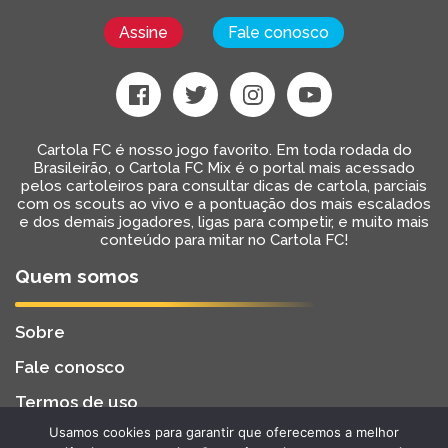
Assine
Fale conosco
Cartola FC é nosso jogo favorito. Em toda rodada do
Brasileirão, o Cartola FC Mix é o portal mais acessado
pelos cartoleiros para consultar dicas de cartola, parciais
com os scouts ao vivo e a pontuação dos mais escalados
e dos demais jogadores, ligas para competir, e muito mais
conteúdo para mitar no Cartola FC!
Quem somos
Sobre
Fale conosco
Termos de uso
Usamos cookies para garantir que oferecemos a melhor
Cartola FC Mix
Desenvolvido por
BW2 Tecnologia