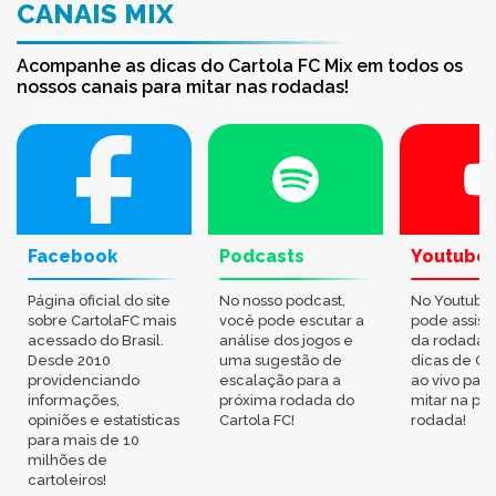
CANAIS MIX
Acompanhe as dicas do Cartola FC Mix em todos os
nossos canais para mitar nas rodadas!
Facebook
Podcasts
Youtube
Página oficial do site
No nosso podcast,
No Youtube
sobre CartolaFC mais
você pode escutar a
pode assisti
acessado do Brasil.
análise dos jogos e
da rodada,
Desde 2010
uma sugestão de
dicas de Ca
providenciando
escalação para a
ao vivo par
informações,
próxima rodada do
mitar na pr
opiniões e estatísticas
Cartola FC!
rodada!
para mais de 10
milhões de
cartoleiros!