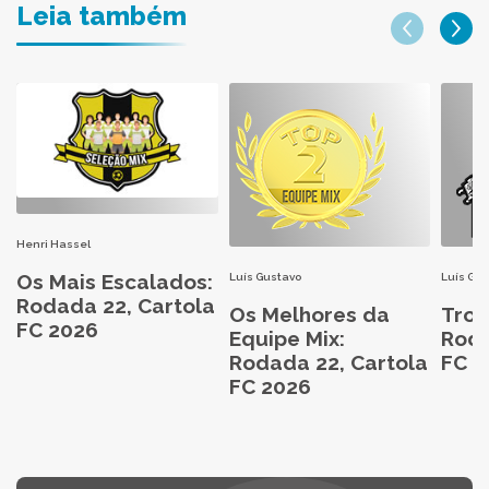
Leia também
Henri Hassel
Os Mais Escalados:
Luís Gustavo
Luís Gu
Rodada 22, Cartola
Os Melhores da
Trop
FC 2026
Equipe Mix:
Roda
Rodada 22, Cartola
FC 2
FC 2026