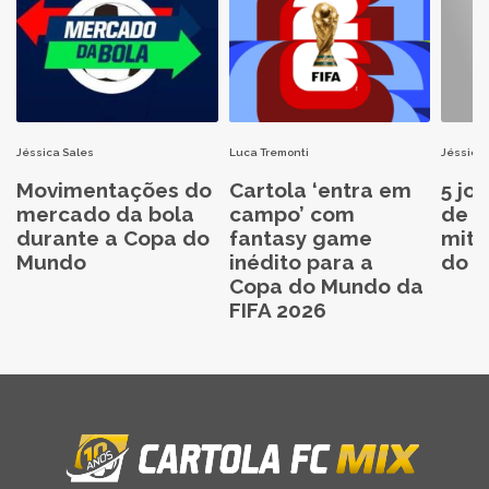
Jéssica Sales
Luca Tremonti
Jéssica 
Movimentações do
Cartola ‘entra em
5 jo
mercado da bola
campo’ com
de C
durante a Copa do
fantasy game
mita
Mundo
inédito para a
do C
Copa do Mundo da
FIFA 2026