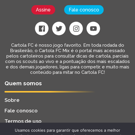
Assine
Fale conosco
Cartola FC é nosso jogo favorito. Em toda rodada do
Brasileirão, o Cartola FC Mix é o portal mais acessado
pelos cartoleiros para consultar dicas de cartola, parciais
com os scouts ao vivo e a pontuação dos mais escalados
e dos demais jogadores, ligas para competir, e muito mais
conteúdo para mitar no Cartola FC!
Quem somos
Sobre
Fale conosco
Termos de uso
Usamos cookies para garantir que oferecemos a melhor
Cartola FC Mix
Desenvolvido por
BW2 Tecnologia