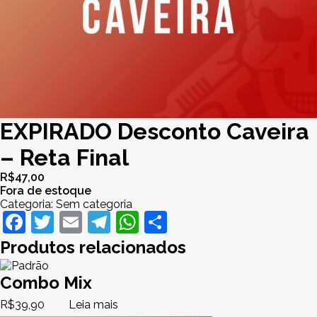
EXPIRADO Desconto Caveira
– Reta Final
R$
47,00
Fora de estoque
Categoria:
Sem categoria
Facebook
Twitter
Email
Telegram
WhatsApp
Share
Produtos relacionados
Combo Mix
R$
39,90
Leia mais