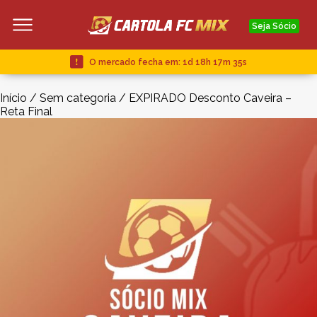
Seja Sócio
O mercado fecha em:
1d 18h 17m 34s
Início
/
Sem categoria
/ EXPIRADO Desconto Caveira –
Reta Final