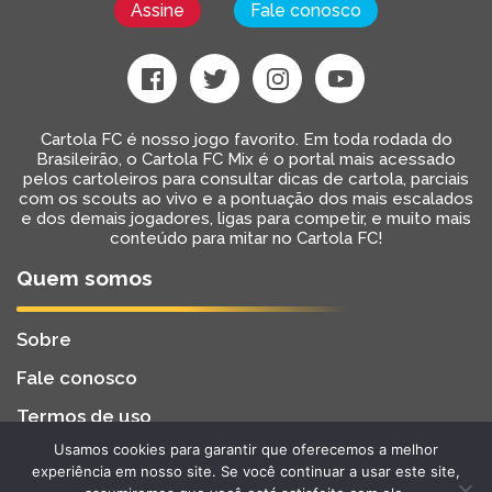
Assine
Fale conosco
Cartola FC é nosso jogo favorito. Em toda rodada do
Brasileirão, o Cartola FC Mix é o portal mais acessado
pelos cartoleiros para consultar dicas de cartola, parciais
com os scouts ao vivo e a pontuação dos mais escalados
e dos demais jogadores, ligas para competir, e muito mais
conteúdo para mitar no Cartola FC!
Quem somos
Sobre
Fale conosco
Termos de uso
Usamos cookies para garantir que oferecemos a melhor
Cartola FC Mix
Desenvolvido por
BW2 Tecnologia
experiência em nosso site. Se você continuar a usar este site,
2022 - Todos os Direitos Reservados