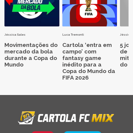
Jéssica Sales
Luca Tremonti
Jéssica 
Movimentações do
Cartola ‘entra em
5 jo
mercado da bola
campo’ com
de C
durante a Copa do
fantasy game
mita
Mundo
inédito para a
do C
Copa do Mundo da
FIFA 2026