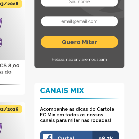
03/2026
Relaxa, não enviaremos spam
 C$ 8,00
da do
CANAIS MIX
Acompanhe as dicas do Cartola
02/2026
FC Mix em todos os nossos
canais para mitar nas rodadas!
Curta!
98.3k