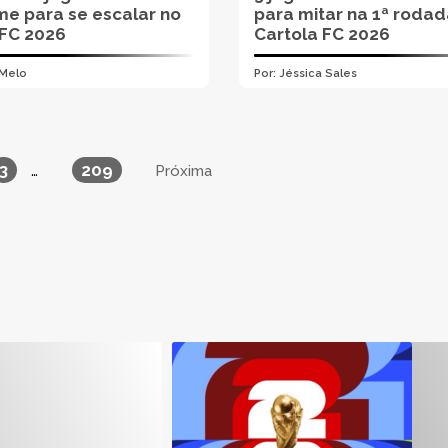
me para se escalar no
para mitar na 1ª roda
FC 2026
Cartola FC 2026
 Melo
Por:
Jéssica Sales
3
209
…
Próxima