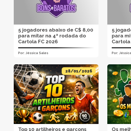
5 jogadores abaixo de C$ 8,00
5 jogad
para mitar na 4ª rodada do
para mi
Cartola FC 2026
Cartola
Por:
Jéssica Sales
Por:
Jéssic
28/01/2026
Top 10 artilheiros e garçons
Os melh