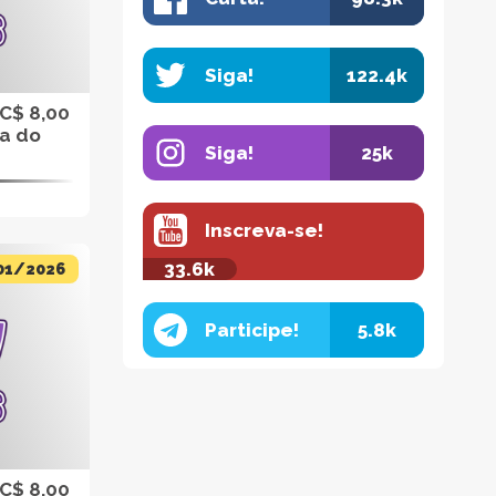
Siga!
122.4k
 C$ 8,00
da do
Siga!
25k
Inscreva-se!
33.6k
01/2026
Participe!
5.8k
 C$ 8,00