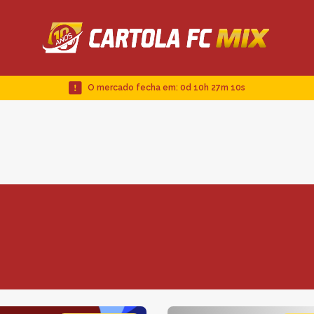
O mercado fecha em:
0d 10h 27m 9s