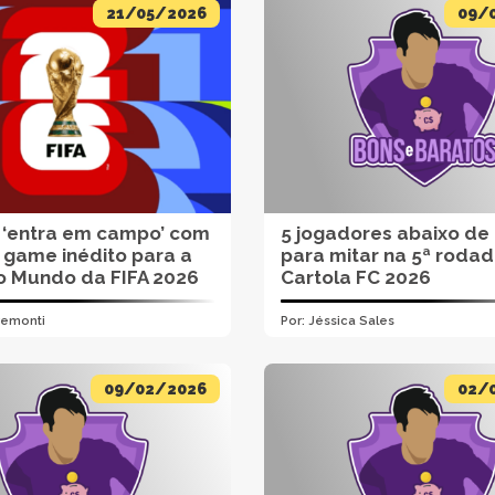
21/05/2026
09/
 ‘entra em campo’ com
5 jogadores abaixo de
 game inédito para a
para mitar na 5ª roda
o Mundo da FIFA 2026
Cartola FC 2026
remonti
Por:
Jéssica Sales
09/02/2026
02/