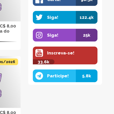
Siga!
122.4k
 C$ 8,00
da do
Siga!
25k
Inscreva-se!
33.6k
01/2026
Participe!
5.8k
 C$ 8,00