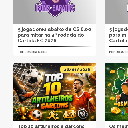
5 jogadores abaixo de C$ 8,00
5 jogad
para mitar na 4ª rodada do
para mi
Cartola FC 2026
Cartola
Por:
Jéssica Sales
Por:
Jéssic
28/01/2026
Top 10 artilheiros e garçons
Os melh