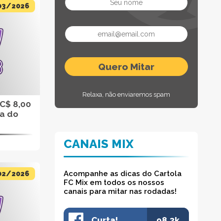
03/2026
Relaxa, não enviaremos spam
 C$ 8,00
da do
CANAIS MIX
Acompanhe as dicas do Cartola
02/2026
FC Mix em todos os nossos
canais para mitar nas rodadas!
Curta!
98.3k