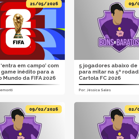
21/05/2026
09/
 ‘entra em campo’ com
5 jogadores abaixo de
 game inédito para a
para mitar na 5ª roda
o Mundo da FIFA 2026
Cartola FC 2026
remonti
Por:
Jéssica Sales
09/02/2026
02/