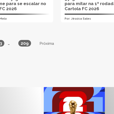
me para se escalar no
para mitar na 1ª roda
FC 2026
Cartola FC 2026
 Melo
Por:
Jéssica Sales
3
209
…
Próxima