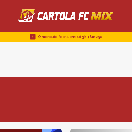
O mercado fecha em:
1d 3h 46m 28s