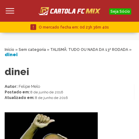
Seja Sócio
O mercado fecha em:
0d 23h 36m 40s
Início
»
Sem categoria
»
TALISMÃ: TUDO OU NADA DA 13ª RODADA
»
dinei
dinei
Autor:
Felipe Melo
Postado em:
8 de junho de 2016
Atualizado em:
8 de junho de 2016