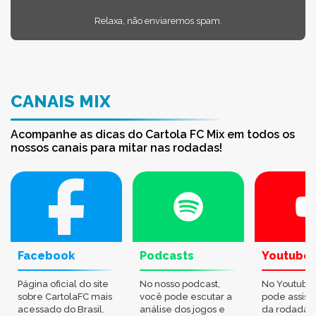
Relaxa, não enviaremos spam.
CANAIS MIX
Acompanhe as dicas do Cartola FC Mix em todos os
nossos canais para mitar nas rodadas!
Facebook
Podcasts
Youtube
Página oficial do site
No nosso podcast,
No Youtube
sobre CartolaFC mais
você pode escutar a
pode assisti
acessado do Brasil.
análise dos jogos e
da rodada,