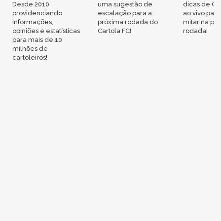
Desde 2010
uma sugestão de
dicas de Ca
providenciando
escalação para a
ao vivo par
informações,
próxima rodada do
mitar na pr
opiniões e estatísticas
Cartola FC!
rodada!
para mais de 10
milhões de
cartoleiros!