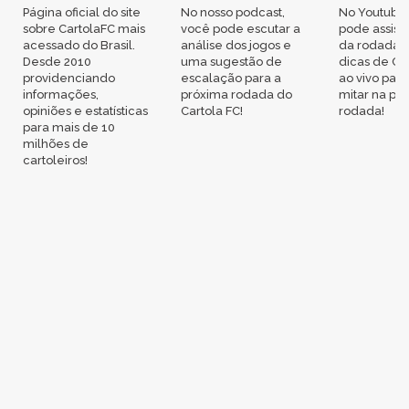
Página oficial do site
No nosso podcast,
No Youtube
sobre CartolaFC mais
você pode escutar a
pode assisti
acessado do Brasil.
análise dos jogos e
da rodada,
Desde 2010
uma sugestão de
dicas de Ca
providenciando
escalação para a
ao vivo par
informações,
próxima rodada do
mitar na pr
opiniões e estatísticas
Cartola FC!
rodada!
para mais de 10
milhões de
cartoleiros!