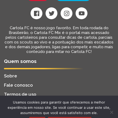
Cartola FC é nosso jogo favorito. Em toda rodada do
Brasileirão, o Cartola FC Mix é o portal mais acessado
pelos cartoleiros para consultar dicas de cartola, parciais
com os scouts ao vivo e a pontuação dos mais escalados
e dos demais jogadores, ligas para competir, e muito mais
conteúdo para mitar no Cartola FC!
Quem somos
Sobre
Fale conosco
Termos de uso
Usamos cookies para garantir que oferecemos a melhor
Cartola FC Mix
Desenvolvido por
BW2 Tecnologia
experiência em nosso site. Se você continuar a usar este site,
2022 - Todos os Direitos Reservados
assumiremos que você está satisfeito com ele.