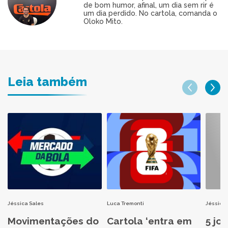
de bom humor, afinal, um dia sem rir é
um dia perdido. No cartola, comanda o
Oloko Mito.
Leia também
Jéssica Sales
Luca Tremonti
Jéssica 
Movimentações do
Cartola ‘entra em
5 jo