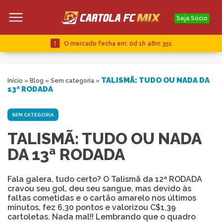
Seja Sócio
O mercado fecha em:
0d 1h 48m 34s
TALISMÃ: TUDO OU NADA DA
Início
»
Blog
»
Sem categoria
»
13ª RODADA
SEM CATEGORIA
TALISMÃ: TUDO OU NADA
DA 13ª RODADA
Fala galera, tudo certo? O Talismã da 12ª RODADA
cravou seu gol, deu seu sangue, mas devido às
faltas cometidas e o cartão amarelo nos últimos
minutos, fez 6,30 pontos e valorizou C$1,39
cartoletas. Nada mal!! Lembrando que o quadro