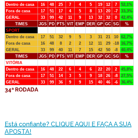
Dentro de casa
16
48
25
7
4
5
19
12
7
52,1%
Fora de casa
17
51
17
4
5
8
13
20
-7
33,3%
GERAL
33
99
42
11
9
13
32
32
0
42,4%
TIMES
JGS
PD
PTS
VIT
EMP
DER
GP
GC
SG
%
SPORT
Dentro de casa
17
51
32
9
5
3
31
21
10
62,7%
Fora de casa
16
48
8
2
2
12
11
29
-18
16,7%
GERAL
33
99
40
11
7
15
42
50
-8
40,4%
TIMES
JGS
PD
PTS
VIT
EMP
DER
GP
GC
SG
%
VITÓRIA
Dentro de casa
16
48
22
6
4
6
22
20
2
45,8%
Fora de casa
17
51
14
3
5
9
18
26
-8
27,5%
GERAL
33
99
36
9
9
15
40
46
-6
36,4%
34ª RODADA
Está confiante? CLIQUE AQUI E FAÇA A SUA
APOSTA!