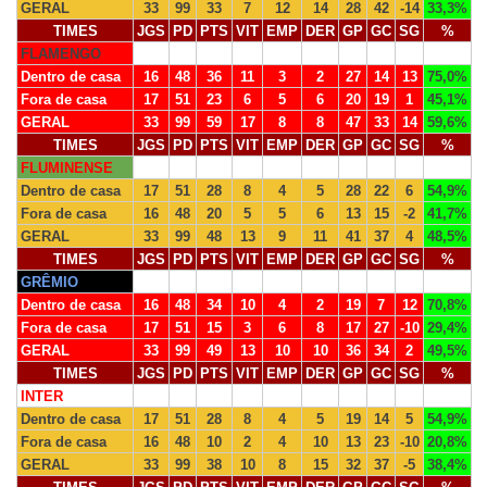
GERAL
33
99
33
7
12
14
28
42
-14
33,3%
TIMES
JGS
PD
PTS
VIT
EMP
DER
GP
GC
SG
%
FLAMENGO
Dentro de casa
16
48
36
11
3
2
27
14
13
75,0%
Fora de casa
17
51
23
6
5
6
20
19
1
45,1%
GERAL
33
99
59
17
8
8
47
33
14
59,6%
TIMES
JGS
PD
PTS
VIT
EMP
DER
GP
GC
SG
%
FLUMINENSE
Dentro de casa
17
51
28
8
4
5
28
22
6
54,9%
Fora de casa
16
48
20
5
5
6
13
15
-2
41,7%
GERAL
33
99
48
13
9
11
41
37
4
48,5%
TIMES
JGS
PD
PTS
VIT
EMP
DER
GP
GC
SG
%
GRÊMIO
Dentro de casa
16
48
34
10
4
2
19
7
12
70,8%
Fora de casa
17
51
15
3
6
8
17
27
-10
29,4%
GERAL
33
99
49
13
10
10
36
34
2
49,5%
TIMES
JGS
PD
PTS
VIT
EMP
DER
GP
GC
SG
%
INTER
Dentro de casa
17
51
28
8
4
5
19
14
5
54,9%
Fora de casa
16
48
10
2
4
10
13
23
-10
20,8%
GERAL
33
99
38
10
8
15
32
37
-5
38,4%