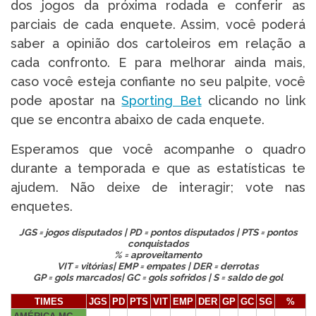
dos jogos da próxima rodada e conferir as
parciais de cada enquete. Assim, você poderá
saber a opinião dos cartoleiros em relação a
cada confronto. E para melhorar ainda mais,
caso você esteja confiante no seu palpite, você
pode apostar na
Sporting Bet
clicando no link
que se encontra abaixo de cada enquete.
Esperamos que você acompanhe o quadro
durante a temporada e que as estatísticas te
ajudem. Não deixe de interagir; vote nas
enquetes.
JGS = jogos disputados | PD = pontos disputados | PTS = pontos
conquistados
% = aproveitamento
VIT = vitórias| EMP = empates | DER = derrotas
GP = gols marcados| GC = gols sofridos | S = saldo de gol
TIMES
JGS
PD
PTS
VIT
EMP
DER
GP
GC
SG
%