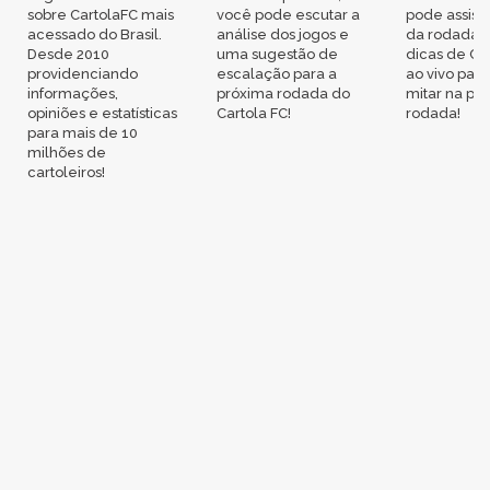
sobre CartolaFC mais
você pode escutar a
pode assisti
acessado do Brasil.
análise dos jogos e
da rodada,
Desde 2010
uma sugestão de
dicas de Ca
providenciando
escalação para a
ao vivo par
informações,
próxima rodada do
mitar na pr
opiniões e estatísticas
Cartola FC!
rodada!
para mais de 10
milhões de
cartoleiros!