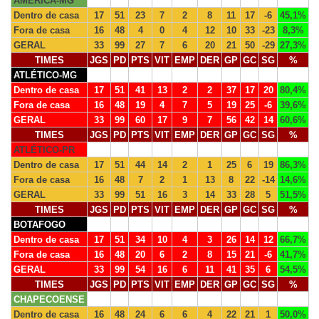
AMÉRICA-MG
Dentro de casa
17
51
23
7
2
8
11
17
-6
45,1%
Fora de casa
16
48
4
0
4
12
10
33
-23
8,3%
GERAL
33
99
27
7
6
20
21
50
-29
27,3%
TIMES
JGS
PD
PTS
VIT
EMP
DER
GP
GC
SG
%
ATLÉTICO-MG
Dentro de casa
17
51
41
13
2
2
37
17
20
80,4%
Fora de casa
16
48
19
4
7
5
19
25
-6
39,6%
GERAL
33
99
60
17
9
7
56
42
14
60,6%
TIMES
JGS
PD
PTS
VIT
EMP
DER
GP
GC
SG
%
ATLÉTICO-PR
Dentro de casa
17
51
44
14
2
1
25
6
19
86,3%
Fora de casa
16
48
7
2
1
13
8
22
-14
14,6%
GERAL
33
99
51
16
3
14
33
28
5
51,5%
TIMES
JGS
PD
PTS
VIT
EMP
DER
GP
GC
SG
%
BOTAFOGO
Dentro de casa
17
51
34
10
4
3
26
14
12
66,7%
Fora de casa
16
48
20
6
2
8
15
21
-6
41,7%
GERAL
33
99
54
16
6
11
41
35
6
54,5%
TIMES
JGS
PD
PTS
VIT
EMP
DER
GP
GC
SG
%
CHAPECOENSE
Dentro de casa
16
48
24
6
6
4
22
21
1
50,0%