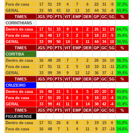
Fora de casa
17
51
19
4
7
6
22
31
-9
37,3%
GERAL
33
99
43
10
13
10
44
52
-8
43,4%
TIMES
JGS
PD
PTS
VIT
EMP
DER
GP
GC
SG
%
CORINTHIANS
Dentro de casa
17
51
33
9
6
2
26
11
15
64,7%
Fora de casa
16
48
17
5
2
9
18
23
-5
35,4%
GERAL
33
99
50
14
8
11
44
34
10
50,5%
TIMES
JGS
PD
PTS
VIT
EMP
DER
GP
GC
SG
%
CORITIBA
Dentro de casa
16
48
28
7
7
2
26
16
10
58,3%
Fora de casa
17
51
11
2
5
10
10
21
-11
21,6%
GERAL
33
99
39
9
12
12
36
37
-1
39,4%
TIMES
JGS
PD
PTS
VIT
EMP
DER
GP
GC
SG
%
CRUZEIRO
Dentro de casa
16
48
21
5
6
5
20
20
0
43,8%
Fora de casa
17
51
20
6
2
9
18
22
-4
39,2%
GERAL
33
99
41
11
8
14
38
42
-4
41,4%
TIMES
JGS
PD
PTS
VIT
EMP
DER
GP
GC
SG
%
FIGUEIRENSE
Dentro de casa
17
51
26
6
8
3
19
15
4
51,0%
Fora de casa
16
48
7
1
4
11
9
27
-18
14,6%