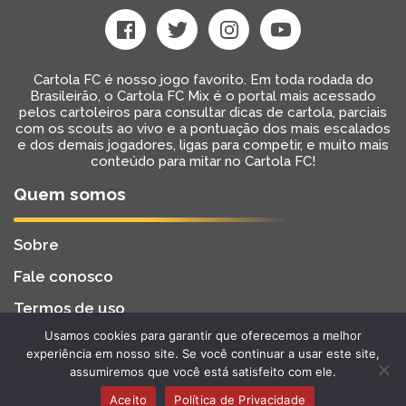
Cartola FC é nosso jogo favorito. Em toda rodada do
Brasileirão, o Cartola FC Mix é o portal mais acessado
pelos cartoleiros para consultar dicas de cartola, parciais
com os scouts ao vivo e a pontuação dos mais escalados
e dos demais jogadores, ligas para competir, e muito mais
conteúdo para mitar no Cartola FC!
Quem somos
Sobre
Fale conosco
Termos de uso
Usamos cookies para garantir que oferecemos a melhor
Cartola FC Mix
Desenvolvido por
BW2 Tecnologia
experiência em nosso site. Se você continuar a usar este site,
2022 - Todos os Direitos Reservados
assumiremos que você está satisfeito com ele.
Aceito
Política de Privacidade