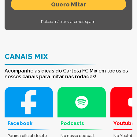
Relaxa, não enviaremos spam.
CANAIS MIX
Acompanhe as dicas do Cartola FC Mix em todos os
nossos canais para mitar nas rodadas!
Facebook
Podcasts
Youtube
Página oficial do site
No nosso podcast,
No Youtube