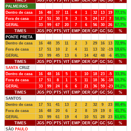
TIMES
JGS
PD
PTS
VIT
EMP
DER
GP
GC
SG
%
PALMEIRAS
Dentro de casa
16
48
37
11
4
1
32
13
19
77,1%
Fora de casa
17
51
30
9
3
5
24
17
7
58,8%
GERAL
33
99
67
20
7
6
56
30
26
67,7%
TIMES
JGS
PD
PTS
VIT
EMP
DER
GP
GC
SG
%
PONTE PRETA
Dentro de casa
16
48
35
11
2
3
29
16
13
72,9%
Fora de casa
17
51
10
2
4
11
13
32
-19
19,6%
GERAL
33
99
45
13
6
14
42
48
-6
45,5%
TIMES
JGS
PD
PTS
VIT
EMP
DER
GP
GC
SG
%
SANTA
CRUZ
Dentro de casa
16
48
16
5
1
10
18
23
-5
33,3%
Fora de casa
17
51
8
1
5
11
18
36
-18
15,7%
GERAL
33
99
24
6
6
21
36
59
-23
24,2%
TIMES
JGS
PD
PTS
VIT
EMP
DER
GP
GC
SG
%
SANTOS
Dentro de casa
17
51
41
13
2
2
32
9
23
80,4%
Fora de casa
16
48
20
6
2
8
19
19
0
41,7%
GERAL
33
99
61
19
4
10
51
28
23
61,6%
TIMES
JGS
PD
PTS
VIT
EMP
DER
GP
GC
SG
%
SÃO
PAULO