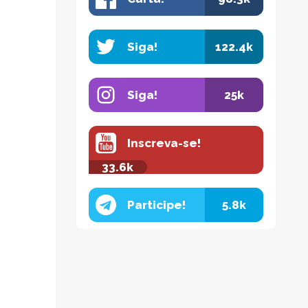
Siga!
122.4k
Siga!
25k
Inscreva-se!
33.6k
Participe!
5.8k