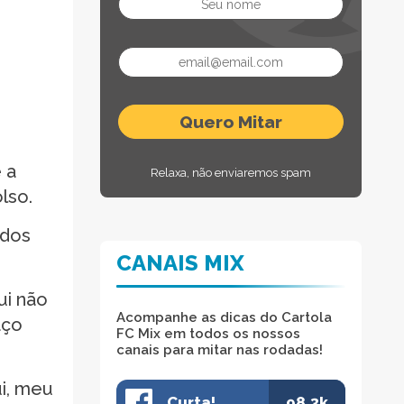
 a
Relaxa, não enviaremos spam
lso.
odos
CANAIS MIX
ui não
Acompanhe as dicas do Cartola
aço
FC Mix em todos os nossos
canais para mitar nas rodadas!
ui, meu
Curta!
98.3k