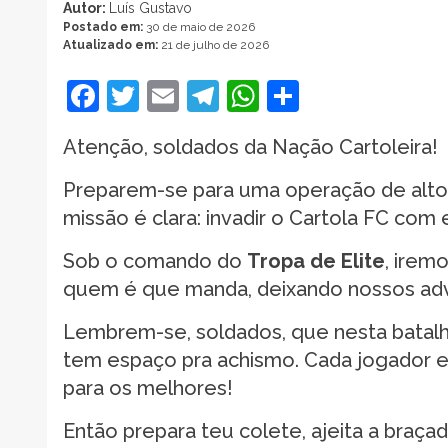
Autor:
Luís Gustavo
Postado em:
30 de maio de 2026
Atualizado em:
21 de julho de 2026
Facebook
Twitter
Email
Telegram
WhatsApp
Share
Atenção, soldados da Nação Cartoleira!
Preparem-se para uma operação de alto 
missão é clara: invadir o Cartola FC com 
Sob o comando do
Tropa de Elite
, irem
quem é que manda, deixando nossos adve
Lembrem-se, soldados, que nesta batalha
tem espaço pra achismo. Cada jogador e
para os melhores!
Então prepara teu colete, ajeita a braç