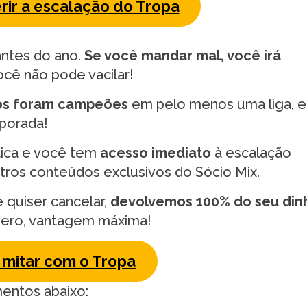
rir a escalação do Tropa
antes do ano.
Se você mandar mal, você irá
ocê não pode vacilar!
ios foram campeões
em pelo menos uma liga, e
mporada!
tica e você tem
acesso imediato
à escalação
tros conteúdos exclusivos do Sócio Mix.
e quiser cancelar,
devolvemos 100% do seu din
zero, vantagem máxima!
mitar com o Tropa
mentos abaixo: