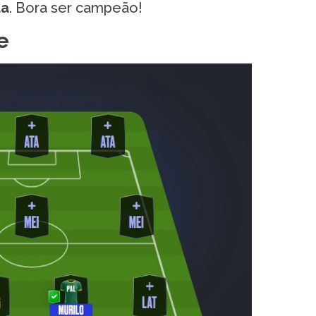
da
. Bora ser campeão!
e