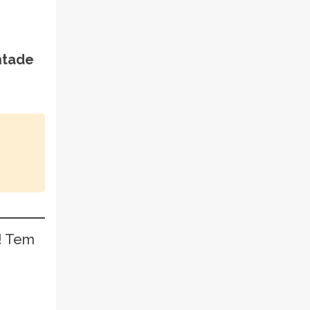
ntade
! Tem