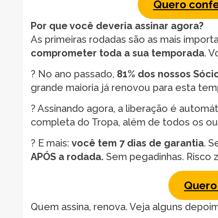
Quero confe
Por que você deveria assinar agora?
As primeiras rodadas são as mais import
comprometer toda a sua temporada
. V
? No ano passado,
81% dos nossos Sóc
grande maioria já renovou para esta te
? Assinando agora, a liberação é automá
completa do Tropa, além de todos os ou
?️ E mais:
você tem 7 dias de garantia
. S
APÓS a rodada.
Sem pegadinhas. Risco 
Quero 
Quem assina, renova. Veja alguns depoi