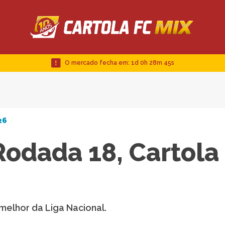
O mercado fecha em:
1d 0h 28m 44s
26
 Rodada 18, Cartola
 melhor da Liga Nacional.