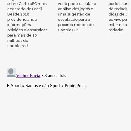
sobre CartolaFC mais
você pode escutar a
pode assisti
acessado do Brasil.
análise dos jogos e
da rodada,
Desde 2010
uma sugestão de
dicas de Ca
providenciando
escalação para a
ao vivo par
informações,
próxima rodada do
mitar na pr
opiniões e estatísticas
Cartola FC!
rodada!
para mais de 10
milhões de
cartoleiros!