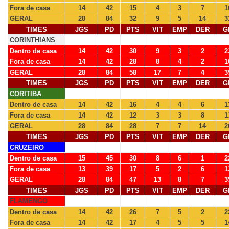
Fora de casa
14
42
15
4
3
7
1
GERAL
28
84
32
9
5
14
3
TIMES
JGS
PD
PTS
VIT
EMP
DER
G
CORINTHIANS
Dentro de casa
14
42
30
9
3
2
2
Fora de casa
14
42
28
8
4
2
1
GERAL
28
84
58
17
7
4
3
TIMES
JGS
PD
PTS
VIT
EMP
DER
G
CORITIBA
Dentro de casa
14
42
16
4
4
6
1
Fora de casa
14
42
12
3
3
8
1
GERAL
28
84
28
7
7
14
2
TIMES
JGS
PD
PTS
VIT
EMP
DER
G
CRUZEIRO
Dentro de casa
15
45
30
8
6
1
2
Fora de casa
13
39
17
5
2
6
1
GERAL
28
84
47
13
8
7
3
TIMES
JGS
PD
PTS
VIT
EMP
DER
G
FLAMENGO
Dentro de casa
14
42
26
7
5
2
2
Fora de casa
14
42
17
4
5
5
1