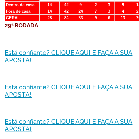
Dentro de casa
14
42
9
2
3
9
1
Fora de casa
14
42
24
7
3
4
2
GERAL
28
84
33
9
6
13
3
29ª RODADA
Está confiante? CLIQUE AQUI E FAÇA A SUA
APOSTA!
Está confiante? CLIQUE AQUI E FAÇA A SUA
APOSTA!
Está confiante? CLIQUE AQUI E FAÇA A SUA
APOSTA!