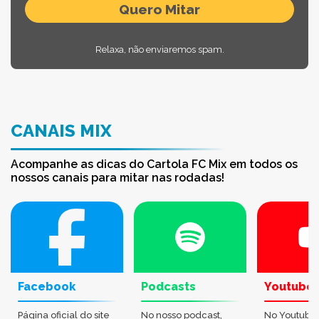
Relaxa, não enviaremos spam.
CANAIS MIX
Acompanhe as dicas do Cartola FC Mix em todos os
nossos canais para mitar nas rodadas!
Facebook
Podcasts
Youtube
Página oficial do site
No nosso podcast,
No Youtube