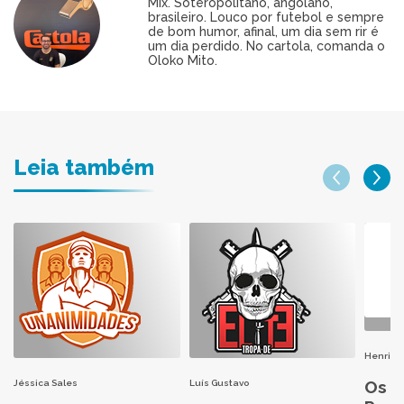
Mix. Soteropolitano, angolano,
brasileiro. Louco por futebol e sempre
de bom humor, afinal, um dia sem rir é
um dia perdido. No cartola, comanda o
Oloko Mito.
Leia também
Henri H
Os M
Jéssica Sales
Luís Gustavo