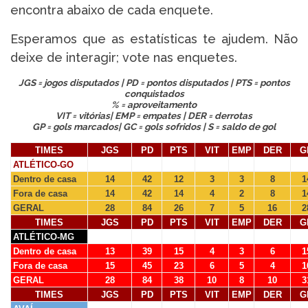
encontra abaixo de cada enquete.
Esperamos que as estatísticas te ajudem. Não
deixe de interagir; vote nas enquetes.
JGS = jogos disputados | PD = pontos disputados | PTS = pontos
conquistados
% = aproveitamento
VIT = vitórias| EMP = empates | DER = derrotas
GP = gols marcados| GC = gols sofridos | S = saldo de gol
TIMES
JGS
PD
PTS
VIT
EMP
DER
G
ATLÉTICO-GO
Dentro de casa
14
42
12
3
3
8
1
Fora de casa
14
42
14
4
2
8
1
GERAL
28
84
26
7
5
16
2
TIMES
JGS
PD
PTS
VIT
EMP
DER
G
ATLÉTICO-MG
Dentro de casa
13
39
15
4
3
6
1
Fora de casa
15
45
23
6
5
4
1
GERAL
28
84
38
10
8
10
3
TIMES
JGS
PD
PTS
VIT
EMP
DER
G