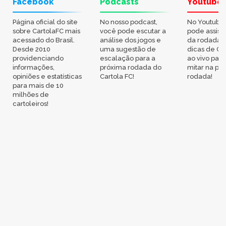
Facebook
Podcasts
Youtube
Página oficial do site
No nosso podcast,
No Youtube
sobre CartolaFC mais
você pode escutar a
pode assisti
acessado do Brasil.
análise dos jogos e
da rodada,
Desde 2010
uma sugestão de
dicas de Ca
providenciando
escalação para a
ao vivo par
informações,
próxima rodada do
mitar na pr
opiniões e estatísticas
Cartola FC!
rodada!
para mais de 10
milhões de
cartoleiros!