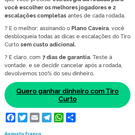
você escolher os melhores jogadores e 2
escalações completas
antes de cada rodada.
? E o melhor: assinando o
Plano Caveira
, você
desbloqueia todas as dicas e escalações do Tiro
Curto
sem custo adicional
.
?️ E claro, com
7 dias de garantia
. Teste à
vontade, e se decidir cancelar após a rodada,
devolvemos 100% do seu dinheiro.
Quero ganhar dinheiro com Tiro
Curto
Facebook
Twitter
Email
Telegram
WhatsApp
Share
Augusto Franco