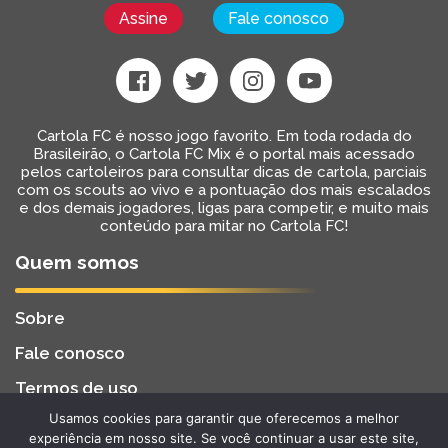
Assine
Fale conosco
Cartola FC é nosso jogo favorito. Em toda rodada do
Brasileirão, o Cartola FC Mix é o portal mais acessado
pelos cartoleiros para consultar dicas de cartola, parciais
com os scouts ao vivo e a pontuação dos mais escalados
e dos demais jogadores, ligas para competir, e muito mais
conteúdo para mitar no Cartola FC!
Quem somos
Sobre
Fale conosco
Termos de uso
Usamos cookies para garantir que oferecemos a melhor
Cartola FC Mix
Desenvolvido por
BW2 Tecnologia
experiência em nosso site. Se você continuar a usar este site,
2022 - Todos os Direitos Reservados