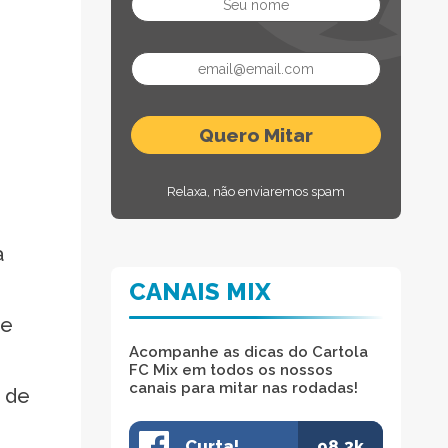
Relaxa, não enviaremos spam
a
CANAIS MIX
ue
Acompanhe as dicas do Cartola
FC Mix em todos os nossos
canais para mitar nas rodadas!
 de
Curta!
98.3k