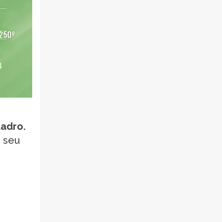
uadro.
o seu