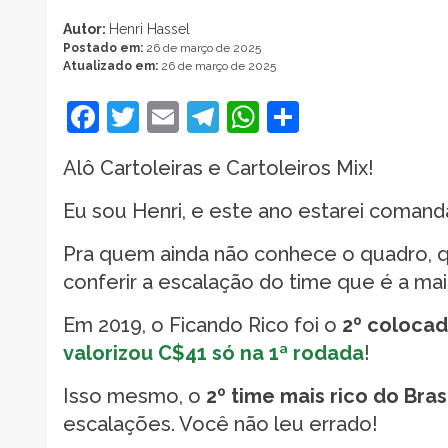
Autor:
Henri Hassel
Postado em:
26 de março de 2025
Atualizado em:
26 de março de 2025
Facebook
Twitter
Email
Telegram
WhatsApp
Share
Alô Cartoleiras e Cartoleiros Mix!
Eu sou Henri, e este ano estarei coman
Pra quem ainda não conhece o quadro, 
conferir a escalação do time que é a maio
Em 2019, o Ficando Rico foi o
2º colocad
valorizou C$41 só na 1ª rodada
!
Isso mesmo, o
2º time mais rico do Bras
escalações. Você não leu errado!