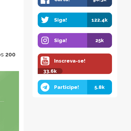
Siga!
122.4k
Siga!
25k
os
200
Inscreva-se!
33.6k
Participe!
5.8k