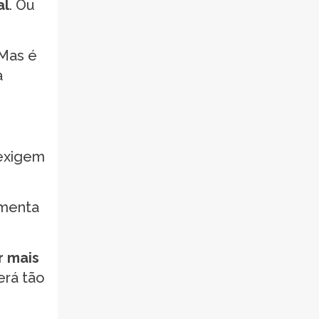
al
. Ou
 Mas é
a
 exigem
umenta
r mais
erá tão