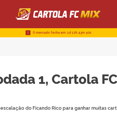
O mercado fecha em:
1d 12h 43m 39s
odada 1, Cartola F
a escalação do Ficando Rico para ganhar muitas car