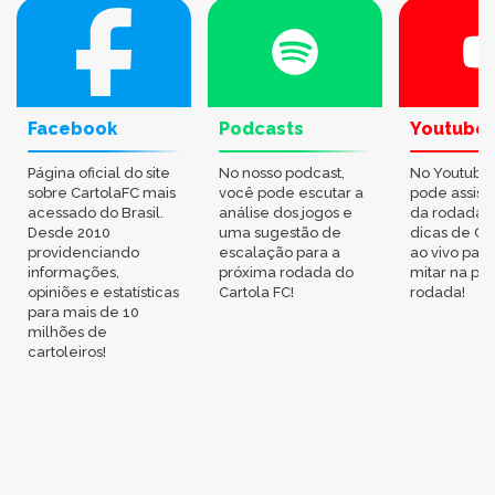
Facebook
Podcasts
Youtube
Página oficial do site
No nosso podcast,
No Youtube
sobre CartolaFC mais
você pode escutar a
pode assisti
acessado do Brasil.
análise dos jogos e
da rodada,
Desde 2010
uma sugestão de
dicas de Ca
providenciando
escalação para a
ao vivo par
informações,
próxima rodada do
mitar na pr
opiniões e estatísticas
Cartola FC!
rodada!
para mais de 10
milhões de
cartoleiros!