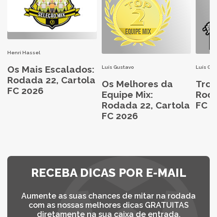
Henri Hassel
Os Mais Escalados:
Luís Gustavo
Luís Gu
Rodada 22, Cartola
Os Melhores da
Trop
FC 2026
Equipe Mix:
Roda
Rodada 22, Cartola
FC 2
FC 2026
RECEBA DICAS POR E-MAIL
Aumente as suas chances de mitar na rodada
com as nossas melhores dicas GRATUITAS
diretamente na sua caixa de entrada.