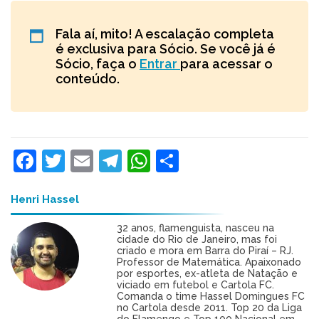
Fala aí, mito! A escalação completa
é exclusiva para Sócio. Se você já é
Sócio, faça o
Entrar
para acessar o
conteúdo.
Facebook
Twitter
Email
Telegram
WhatsApp
Share
Henri Hassel
32 anos, flamenguista, nasceu na
cidade do Rio de Janeiro, mas foi
criado e mora em Barra do Piraí – RJ.
Professor de Matemática. Apaixonado
por esportes, ex-atleta de Natação e
viciado em futebol e Cartola FC.
Comanda o time Hassel Domingues FC
no Cartola desde 2011. Top 20 da Liga
do Flamengo e Top 100 Nacional em