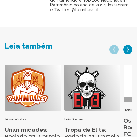
Patrimônio no ano de 2014. Instagram
e Twitter: @henrihassel
Leia também
Henri H
Os M
Jéssica Sales
Luís Gustavo
Roda
Unanimidades:
Tropa de Elite:
FC 2
Rodada 22, Cartola
Rodada 21, Cartola