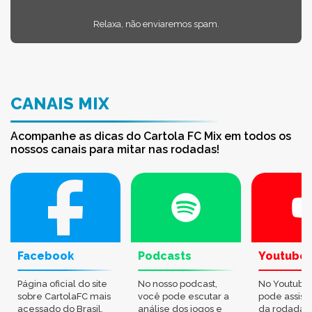
Relaxa, não enviaremos spam.
CANAIS MIX
Acompanhe as dicas do Cartola FC Mix em todos os
nossos canais para mitar nas rodadas!
Facebook
Podcasts
Youtube
Página oficial do site
No nosso podcast,
No Youtube
sobre CartolaFC mais
você pode escutar a
pode assisti
acessado do Brasil.
análise dos jogos e
da rodada,