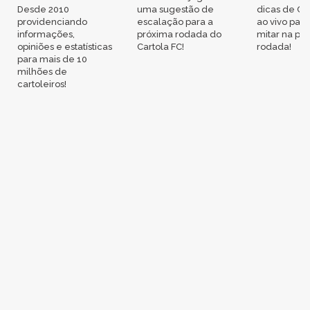
Desde 2010
uma sugestão de
dicas de Ca
providenciando
escalação para a
ao vivo par
informações,
próxima rodada do
mitar na pr
opiniões e estatísticas
Cartola FC!
rodada!
para mais de 10
milhões de
cartoleiros!