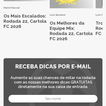
Henri Hassel
Os Mais Escalados:
Luís Gustavo
Luís Gu
Rodada 22, Cartola
Os Melhores da
Trop
FC 2026
Equipe Mix:
Roda
Rodada 22, Cartola
FC 2
FC 2026
RECEBA DICAS POR E-MAIL
Aumente as suas chances de mitar na rodada
com as nossas melhores dicas GRATUITAS
diretamente na sua caixa de entrada.