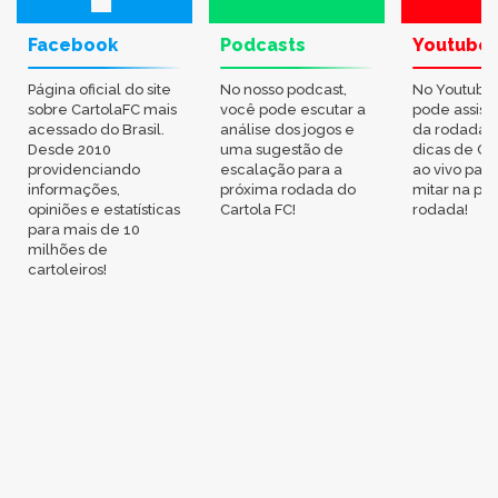
Facebook
Podcasts
Youtube
Página oficial do site
No nosso podcast,
No Youtube
sobre CartolaFC mais
você pode escutar a
pode assisti
acessado do Brasil.
análise dos jogos e
da rodada,
Desde 2010
uma sugestão de
dicas de Ca
providenciando
escalação para a
ao vivo par
informações,
próxima rodada do
mitar na pr
opiniões e estatísticas
Cartola FC!
rodada!
para mais de 10
milhões de
cartoleiros!