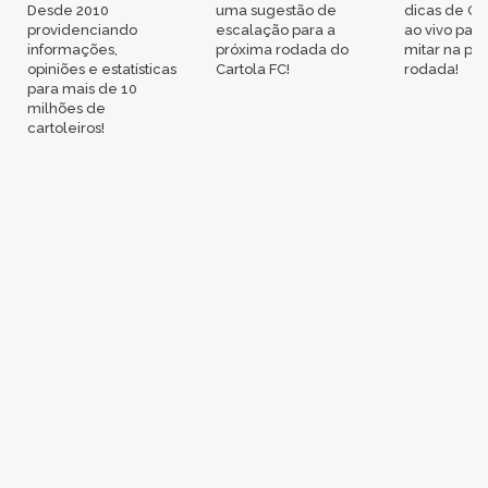
Desde 2010
uma sugestão de
dicas de Ca
providenciando
escalação para a
ao vivo par
informações,
próxima rodada do
mitar na pr
opiniões e estatísticas
Cartola FC!
rodada!
para mais de 10
milhões de
cartoleiros!