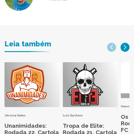
Leia também
Henri H
Os M
Jéssica Sales
Luís Gustavo
Roda
Unanimidades:
Tropa de Elite:
FC 2
Rodada 22, Cartola
Rodada 21, Cartola