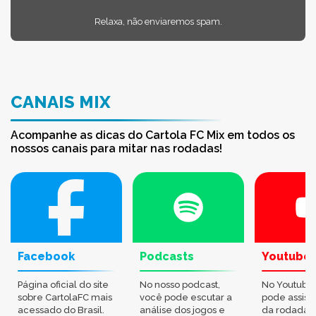
Relaxa, não enviaremos spam.
CANAIS MIX
Acompanhe as dicas do Cartola FC Mix em todos os
nossos canais para mitar nas rodadas!
Facebook
Podcasts
Youtube
Página oficial do site
No nosso podcast,
No Youtube
sobre CartolaFC mais
você pode escutar a
pode assisti
acessado do Brasil.
análise dos jogos e
da rodada,