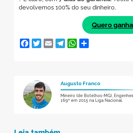
devolvemos 100% do seu dinheiro.
Quero ganhar
Facebook
Twitter
Email
Telegram
WhatsApp
Share
Augusto Franco
Mineiro (de Botelhos-MG), Engenheiro
169º em 2015 na Liga Nacional.
Leia também