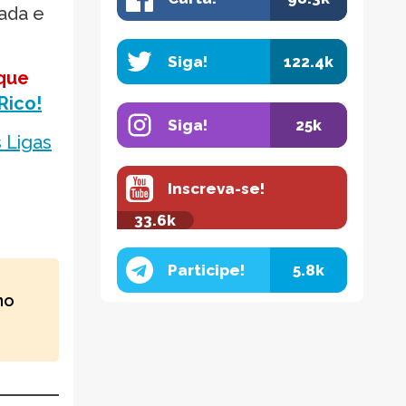
dada e
Siga!
122.4k
que
Rico!
Siga!
25k
s Ligas
Inscreva-se!
33.6k
Participe!
5.8k
no