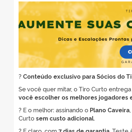
?
Conteúdo exclusivo para Sócios do Ti
Se você quer mitar, o Tiro Curto entreg
você escolher os melhores jogadores 
? E o melhor: assinando o
Plano Caveira
Curto
sem custo adicional
.
?️ E claro, com
7 dias de garantia
. Teste 