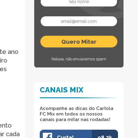
ste ano
iro
Relaxa, não enviaremos spam
tes
CANAIS MIX
Acompanhe as dicas do Cartola
FC Mix em todos os nossos
canais para mitar nas rodadas!
ento
ar cada
Curta!
98.3k