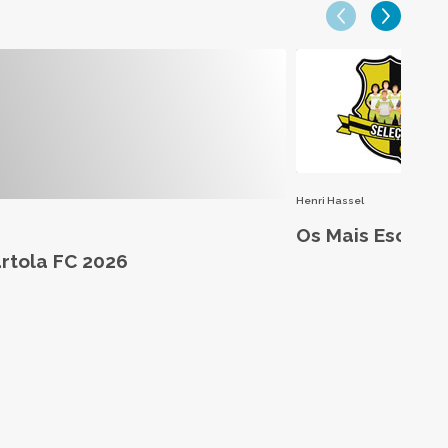
Henri Hassel
Os Mais Escalad
artola FC 2026