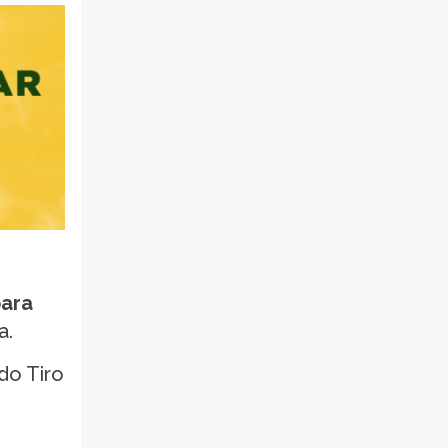
para
a.
do Tiro