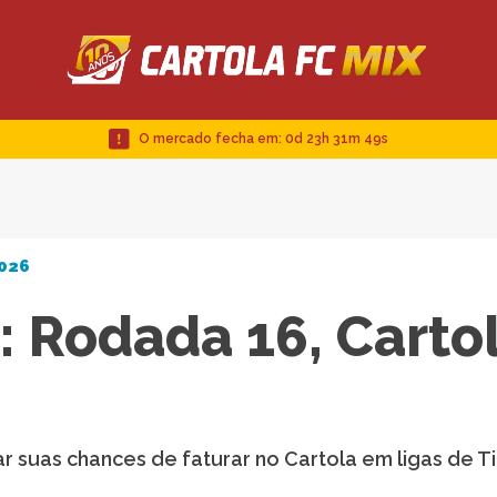
O mercado fecha em:
0d 23h 31m 48s
2026
o: Rodada 16, Carto
r suas chances de faturar no Cartola em ligas de T