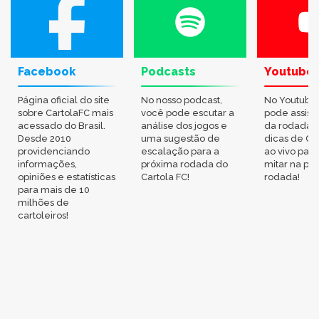
Facebook
Podcasts
Youtube
Página oficial do site
No nosso podcast,
No Youtube
sobre CartolaFC mais
você pode escutar a
pode assisti
acessado do Brasil.
análise dos jogos e
da rodada,
Desde 2010
uma sugestão de
dicas de Ca
providenciando
escalação para a
ao vivo par
informações,
próxima rodada do
mitar na pr
opiniões e estatísticas
Cartola FC!
rodada!
para mais de 10
milhões de
cartoleiros!