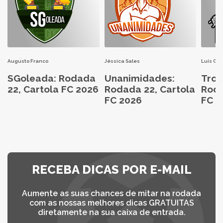
Augusto Franco
Jéssica Sales
Luís Gu
SGoleada: Rodada
Unanimidades:
Trop
22, Cartola FC 2026
Rodada 22, Cartola
Roda
FC 2026
FC 2
RECEBA DICAS POR E-MAIL
Aumente as suas chances de mitar na rodada
com as nossas melhores dicas GRATUITAS
diretamente na sua caixa de entrada.