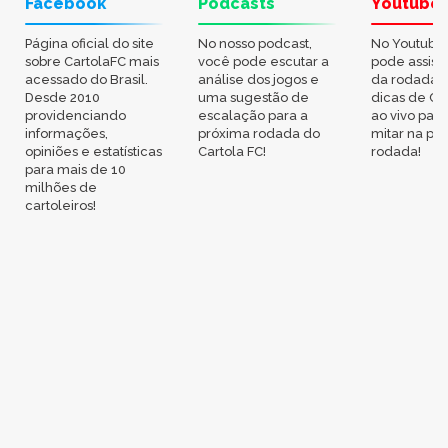
Facebook
Podcasts
Youtube
Página oficial do site
No nosso podcast,
No Youtube
sobre CartolaFC mais
você pode escutar a
pode assisti
acessado do Brasil.
análise dos jogos e
da rodada,
Desde 2010
uma sugestão de
dicas de Ca
providenciando
escalação para a
ao vivo par
informações,
próxima rodada do
mitar na pr
opiniões e estatísticas
Cartola FC!
rodada!
para mais de 10
milhões de
cartoleiros!