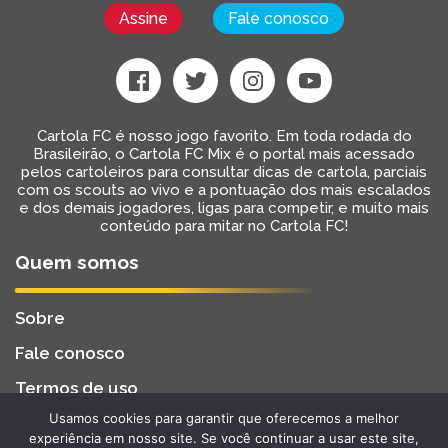
Assine
Fale conosco
Cartola FC é nosso jogo favorito. Em toda rodada do
Brasileirão, o Cartola FC Mix é o portal mais acessado
pelos cartoleiros para consultar dicas de cartola, parciais
com os scouts ao vivo e a pontuação dos mais escalados
e dos demais jogadores, ligas para competir, e muito mais
conteúdo para mitar no Cartola FC!
Quem somos
Sobre
Fale conosco
Termos de uso
Usamos cookies para garantir que oferecemos a melhor
Cartola FC Mix
Desenvolvido por
BW2 Tecnologia
experiência em nosso site. Se você continuar a usar este site,
2022 - Todos os Direitos Reservados