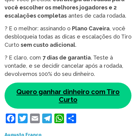
você escolher os melhores jogadores e 2
escalações completas
antes de cada rodada.
? E o melhor: assinando o
Plano Caveira
, você
desbloqueia todas as dicas e escalações do Tiro
Curto
sem custo adicional
.
?️ E claro, com
7 dias de garantia
. Teste à
vontade, e se decidir cancelar após a rodada,
devolvemos 100% do seu dinheiro.
Quero ganhar dinheiro com Tiro
Curto
Facebook
Twitter
Email
Telegram
WhatsApp
Share
Augusto Franco