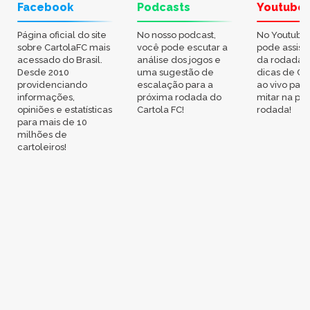
Facebook
Podcasts
Youtube
Página oficial do site
No nosso podcast,
No Youtube
sobre CartolaFC mais
você pode escutar a
pode assisti
acessado do Brasil.
análise dos jogos e
da rodada,
Desde 2010
uma sugestão de
dicas de Ca
providenciando
escalação para a
ao vivo par
informações,
próxima rodada do
mitar na pr
opiniões e estatísticas
Cartola FC!
rodada!
para mais de 10
milhões de
cartoleiros!