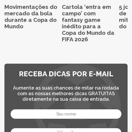
Movimentações do
Cartola ‘entra em
5 jo
mercado da bola
campo’ com
de C
durante a Copa do
fantasy game
mita
Mundo
inédito para a
do C
Copa do Mundo da
FIFA 2026
RECEBA DICAS POR E-MAIL
Aumente as suas chances de mitar na rodada
com as nossas melhores dicas GRATUITAS
diretamente na sua caixa de entrada.