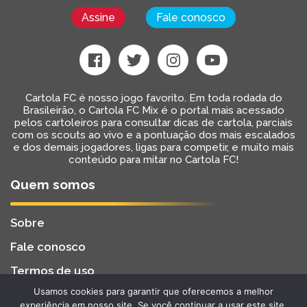
Assine
Fale conosco
Cartola FC é nosso jogo favorito. Em toda rodada do
Brasileirão, o Cartola FC Mix é o portal mais acessado
pelos cartoleiros para consultar dicas de cartola, parciais
com os scouts ao vivo e a pontuação dos mais escalados
e dos demais jogadores, ligas para competir, e muito mais
conteúdo para mitar no Cartola FC!
Quem somos
Sobre
Fale conosco
Termos de uso
Usamos cookies para garantir que oferecemos a melhor
Cartola FC Mix
Desenvolvido por
BW2 Tecnologia
experiência em nosso site. Se você continuar a usar este site,
2022 - Todos os Direitos Reservados