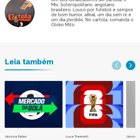
Mix. Soteropolitano, angolano,
brasileiro. Louco por futebol e sempre
de bom humor, afinal, um dia sem rir é
um dia perdido. No cartola, comanda o
Oloko Mito.
Leia também
Jéssica Sales
Luca Tremonti
Jéssica 