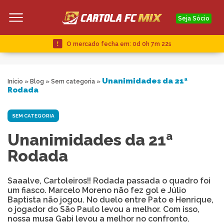
Seja Sócio
O mercado fecha em:
0d 0h 7m 22s
Unanimidades da 21ª
Início
»
Blog
»
Sem categoria
»
Rodada
SEM CATEGORIA
Unanimidades da 21ª
Rodada
Saaalve, Cartoleiros!! Rodada passada o quadro foi
um fiasco. Marcelo Moreno não fez gol e Júlio
Baptista não jogou. No duelo entre Pato e Henrique,
o jogador do São Paulo levou a melhor. Com isso,
nossa musa Gabi levou a melhor no confronto.