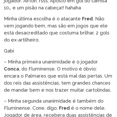
jogador: Aírton. rsss. Aposto em gol do camisa
10… e um pisão na cabeça!! hahaha
Minha última escolha é o atacante
Fred
. Não
vem jogando bem, mas são em jogos que ele
está desacreditado que costuma brilhar. 2 gols
do ex-artilheiro.
Gabi
– Minha primeira unanimidade é o jogador
Conca
, do Fluminense. O motivo é óbvio:
encara o Palmares que está mal das pertas. Um
dos reis das assistências, tem grandes chances
de mandar bem e nos trazer muitar cartolindas.
– Minha segunda unanimidade é também do
Fluminense. Cone, digo,
Fred
é o nome dele.
Jogador de área, recebera duas assistências de