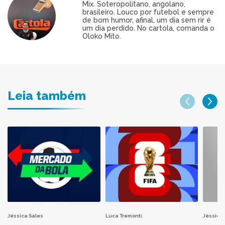
Mix. Soteropolitano, angolano,
brasileiro. Louco por futebol e sempre
de bom humor, afinal, um dia sem rir é
um dia perdido. No cartola, comanda o
Oloko Mito.
Leia também
Jéssica Sales
Luca Tremonti
Jéssica 