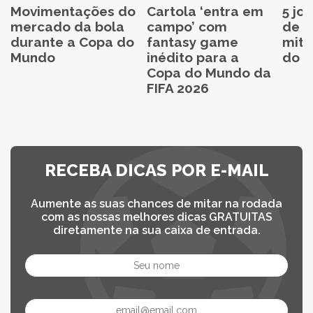
Movimentações do
Cartola ‘entra em
5 jo
mercado da bola
campo’ com
de C
durante a Copa do
fantasy game
mita
Mundo
inédito para a
do C
Copa do Mundo da
FIFA 2026
RECEBA DICAS POR E-MAIL
Aumente as suas chances de mitar na rodada
com as nossas melhores dicas GRATUITAS
diretamente na sua caixa de entrada.