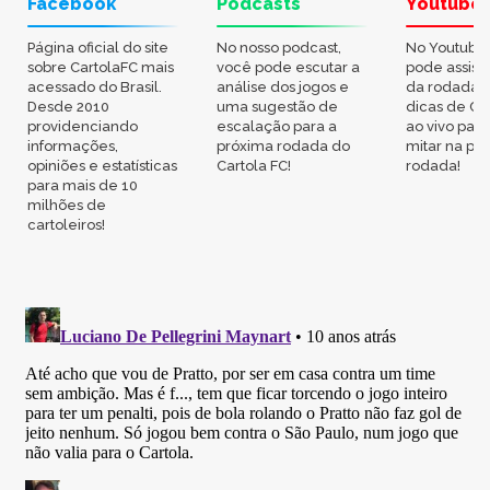
Facebook
Podcasts
Youtube
Página oficial do site
No nosso podcast,
No Youtube
sobre CartolaFC mais
você pode escutar a
pode assisti
acessado do Brasil.
análise dos jogos e
da rodada,
Desde 2010
uma sugestão de
dicas de Ca
providenciando
escalação para a
ao vivo par
informações,
próxima rodada do
mitar na pr
opiniões e estatísticas
Cartola FC!
rodada!
para mais de 10
milhões de
cartoleiros!