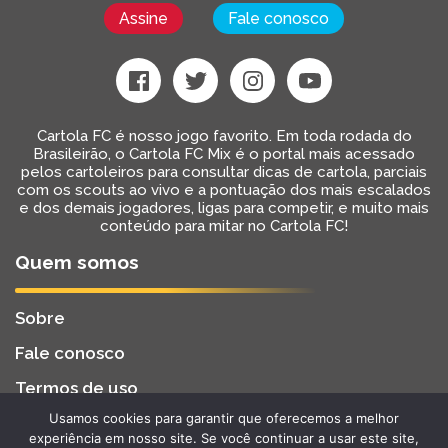
Assine
Fale conosco
Cartola FC é nosso jogo favorito. Em toda rodada do
Brasileirão, o Cartola FC Mix é o portal mais acessado
pelos cartoleiros para consultar dicas de cartola, parciais
com os scouts ao vivo e a pontuação dos mais escalados
e dos demais jogadores, ligas para competir, e muito mais
conteúdo para mitar no Cartola FC!
Quem somos
Sobre
Fale conosco
Termos de uso
Usamos cookies para garantir que oferecemos a melhor
Cartola FC Mix
Desenvolvido por
BW2 Tecnologia
experiência em nosso site. Se você continuar a usar este site,
2022 - Todos os Direitos Reservados