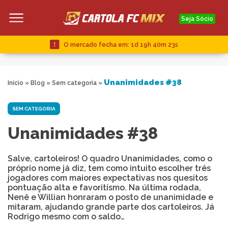
Seja Sócio
O mercado fecha em:
1d 19h 40m 23s
Unanimidades #38
Início
»
Blog
»
Sem categoria
»
SEM CATEGORIA
Unanimidades #38
Salve, cartoleiros! O quadro Unanimidades, como o
próprio nome já diz, tem como intuito escolher três
jogadores com maiores expectativas nos quesitos
pontuação alta e favoritismo. Na última rodada,
Nenê e Willian honraram o posto de unanimidade e
mitaram, ajudando grande parte dos cartoleiros. Já
Rodrigo mesmo com o saldo…