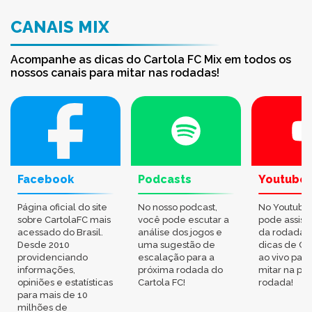
CANAIS MIX
Acompanhe as dicas do Cartola FC Mix em todos os
nossos canais para mitar nas rodadas!
Facebook
Podcasts
Youtube
Página oficial do site
No nosso podcast,
No Youtube
sobre CartolaFC mais
você pode escutar a
pode assisti
acessado do Brasil.
análise dos jogos e
da rodada,
Desde 2010
uma sugestão de
dicas de Ca
providenciando
escalação para a
ao vivo par
informações,
próxima rodada do
mitar na pr
opiniões e estatísticas
Cartola FC!
rodada!
para mais de 10
milhões de