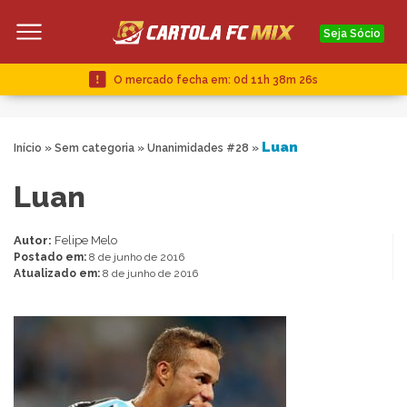
Seja Sócio
O mercado fecha em:
0d 11h 38m 25s
Luan
Início
»
Sem categoria
»
Unanimidades #28
»
Luan
Autor:
Felipe Melo
Postado em:
8 de junho de 2016
Atualizado em:
8 de junho de 2016