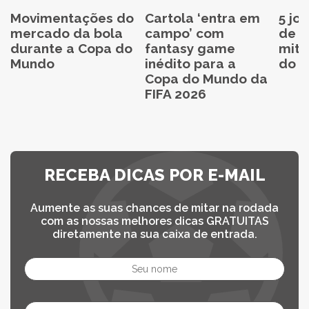
Movimentações do
Cartola ‘entra em
5 jo
mercado da bola
campo’ com
de C
durante a Copa do
fantasy game
mita
Mundo
inédito para a
do C
Copa do Mundo da
FIFA 2026
RECEBA DICAS POR E-MAIL
Aumente as suas chances de mitar na rodada
com as nossas melhores dicas GRATUITAS
diretamente na sua caixa de entrada.