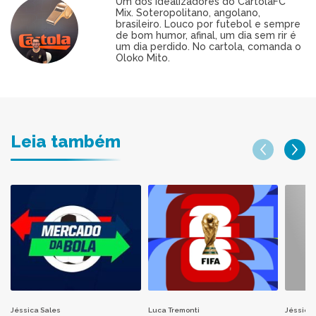
Um dos idealizadores do CartolaFC
Mix. Soteropolitano, angolano,
brasileiro. Louco por futebol e sempre
de bom humor, afinal, um dia sem rir é
um dia perdido. No cartola, comanda o
Oloko Mito.
Leia também
Jéssica Sales
Luca Tremonti
Jéssica 