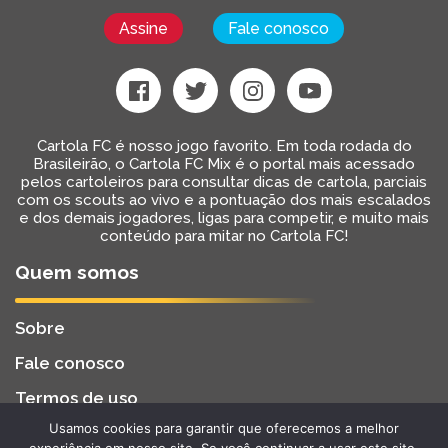
Assine
Fale conosco
Cartola FC é nosso jogo favorito. Em toda rodada do
Brasileirão, o Cartola FC Mix é o portal mais acessado
pelos cartoleiros para consultar dicas de cartola, parciais
com os scouts ao vivo e a pontuação dos mais escalados
e dos demais jogadores, ligas para competir, e muito mais
conteúdo para mitar no Cartola FC!
Quem somos
Sobre
Fale conosco
Termos de uso
Usamos cookies para garantir que oferecemos a melhor
Cartola FC Mix
Desenvolvido por
BW2 Tecnologia