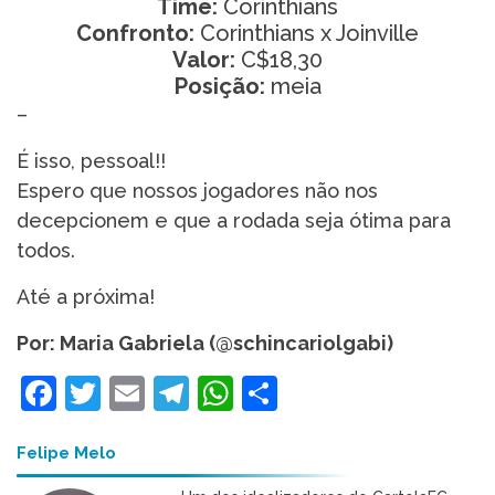
Time:
Corinthians
Confronto:
Corinthians x Joinville
Valor:
C$18,30
Posição:
meia
–
É isso, pessoal!!
Espero que nossos jogadores não nos
decepcionem e que a rodada seja ótima para
todos.
Até a próxima!
Por: Maria Gabriela (@schincariolgabi)
Facebook
Twitter
Email
Telegram
WhatsApp
Share
Felipe Melo