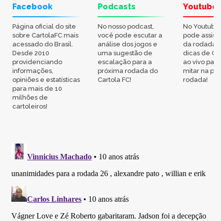
Facebook
Podcasts
Youtube
Página oficial do site
No nosso podcast,
No Youtube
sobre CartolaFC mais
você pode escutar a
pode assisti
acessado do Brasil.
análise dos jogos e
da rodada,
Desde 2010
uma sugestão de
dicas de Ca
providenciando
escalação para a
ao vivo par
informações,
próxima rodada do
mitar na pr
opiniões e estatísticas
Cartola FC!
rodada!
para mais de 10
milhões de
cartoleiros!