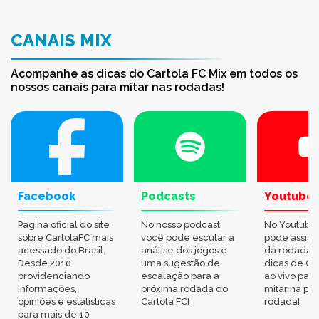
CANAIS MIX
Acompanhe as dicas do Cartola FC Mix em todos os
nossos canais para mitar nas rodadas!
Facebook
Podcasts
Youtube
Página oficial do site
No nosso podcast,
No Youtube
sobre CartolaFC mais
você pode escutar a
pode assisti
acessado do Brasil.
análise dos jogos e
da rodada,
Desde 2010
uma sugestão de
dicas de Ca
providenciando
escalação para a
ao vivo par
informações,
próxima rodada do
mitar na pr
opiniões e estatísticas
Cartola FC!
rodada!
para mais de 10