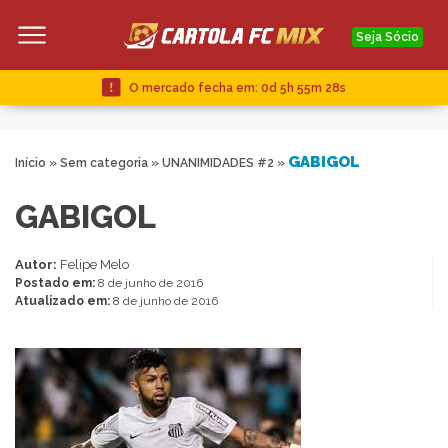
Seja Sócio
O mercado fecha em:
0d 5h 55m 27s
GABIGOL
Início
»
Sem categoria
»
UNANIMIDADES #2
»
GABIGOL
Autor:
Felipe Melo
Postado em:
8 de junho de 2016
Atualizado em:
8 de junho de 2016