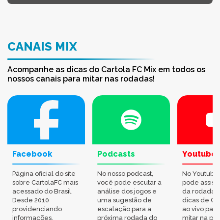
CANAIS MIX
Acompanhe as dicas do Cartola FC Mix em todos os
nossos canais para mitar nas rodadas!
Facebook
Podcasts
Youtube
Página oficial do site
No nosso podcast,
No Youtube
sobre CartolaFC mais
você pode escutar a
pode assisti
acessado do Brasil.
análise dos jogos e
da rodada,
Desde 2010
uma sugestão de
dicas de Ca
providenciando
escalação para a
ao vivo par
informações,
próxima rodada do
mitar na pr