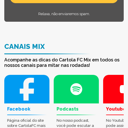
Relaxa, não enviaremos spam.
CANAIS MIX
Acompanhe as dicas do Cartola FC Mix em todos os
nossos canais para mitar nas rodadas!
Facebook
Podcasts
Youtube
Página oficial do site
No nosso podcast,
No Youtube
sobre CartolaFC mais
você pode escutar a
pode assisti