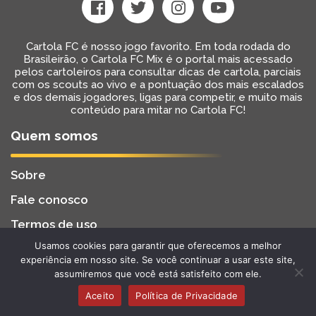
Cartola FC é nosso jogo favorito. Em toda rodada do
Brasileirão, o Cartola FC Mix é o portal mais acessado
pelos cartoleiros para consultar dicas de cartola, parciais
com os scouts ao vivo e a pontuação dos mais escalados
e dos demais jogadores, ligas para competir, e muito mais
conteúdo para mitar no Cartola FC!
Quem somos
Sobre
Fale conosco
Termos de uso
Usamos cookies para garantir que oferecemos a melhor
Cartola FC Mix
Desenvolvido por
BW2 Tecnologia
experiência em nosso site. Se você continuar a usar este site,
2022 - Todos os Direitos Reservados
assumiremos que você está satisfeito com ele.
Aceito
Política de Privacidade