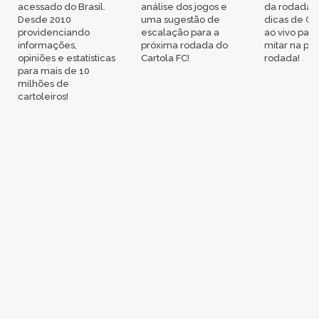
acessado do Brasil.
análise dos jogos e
da rodada,
Desde 2010
uma sugestão de
dicas de Ca
providenciando
escalação para a
ao vivo par
informações,
próxima rodada do
mitar na pr
opiniões e estatísticas
Cartola FC!
rodada!
para mais de 10
milhões de
cartoleiros!