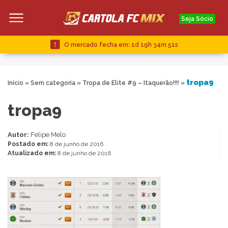
Seja Sócio
O mercado fecha em:
1d 19h 34m 51s
tropa9
Início
»
Sem categoria
»
Tropa de Elite #9 – Itaquerão!!!!
»
tropa9
Autor:
Felipe Melo
Postado em:
8 de junho de 2016
Atualizado em:
8 de junho de 2016