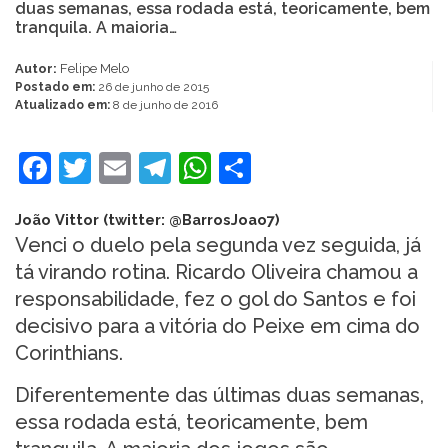
duas semanas, essa rodada está, teoricamente, bem
tranquila. A maioria…
Autor:
Felipe Melo
Postado em:
26 de junho de 2015
Atualizado em:
8 de junho de 2016
Facebook
Twitter
Email
Telegram
WhatsApp
Share
João Vittor (twitter: @BarrosJoao7)
Venci o duelo pela segunda vez seguida, já
tá virando rotina. Ricardo Oliveira chamou a
responsabilidade, fez o gol do Santos e foi
decisivo para a vitória do Peixe em cima do
Corinthians.
Diferentemente das últimas duas semanas,
essa rodada está, teoricamente, bem