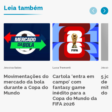
Leia também
Jéssica Sales
Luca Tremonti
Jéssica 
Movimentações do
Cartola ‘entra em
5 jo
mercado da bola
campo’ com
de C
durante a Copa do
fantasy game
mita
Mundo
inédito para a
do C
Copa do Mundo da
FIFA 2026