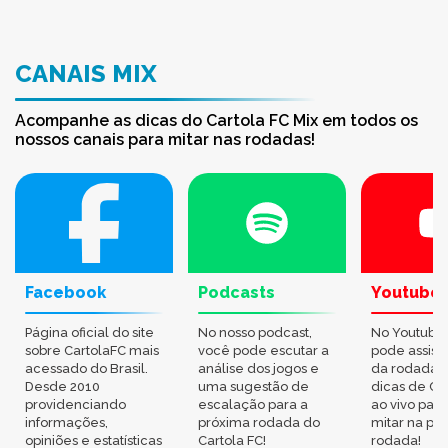
CANAIS MIX
Acompanhe as dicas do Cartola FC Mix em todos os
nossos canais para mitar nas rodadas!
Facebook
Podcasts
Youtube
Página oficial do site
No nosso podcast,
No Youtube
sobre CartolaFC mais
você pode escutar a
pode assisti
acessado do Brasil.
análise dos jogos e
da rodada,
Desde 2010
uma sugestão de
dicas de Ca
providenciando
escalação para a
ao vivo par
informações,
próxima rodada do
mitar na pr
opiniões e estatísticas
Cartola FC!
rodada!