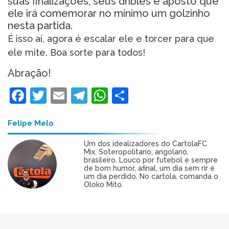
suas finalizações, seus dribles e aposto que
ele irá comemorar no mínimo um golzinho
nesta partida.
É isso aí, agora é escalar ele e torcer para que
ele mite. Boa sorte para todos!
Abração!
Facebook
Twitter
Email
Telegram
WhatsApp
Share
Felipe Melo
Um dos idealizadores do CartolaFC
Mix. Soteropolitano, angolano,
brasileiro. Louco por futebol e sempre
de bom humor, afinal, um dia sem rir é
um dia perdido. No cartola, comanda o
Oloko Mito.