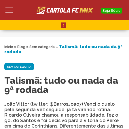
Seja Sócio
Talismã: tudo ou nada da 9ª
Início
»
Blog
»
Sem categoria
»
rodada
SEM CATEGORIA
Talismã: tudo ou nada da
9ª rodada
João Vittor (twitter: @BarrosJoao7) Venci o duelo
pela segunda vez seguida, já tá virando rotina.
Ricardo Oliveira chamou a responsabilidade, fez o
gol do Santos e foi decisivo para a vitória do Peixe
em cima do Corinthians. Diferentemente das últimas