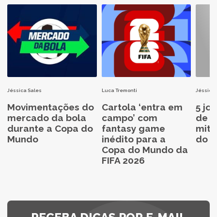
Jéssica Sales
Luca Tremonti
Jéssica 
Movimentações do
Cartola ‘entra em
5 jo
mercado da bola
campo’ com
de C
durante a Copa do
fantasy game
mita
Mundo
inédito para a
do C
Copa do Mundo da
FIFA 2026