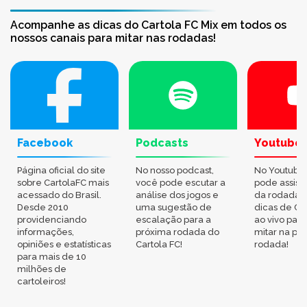
Acompanhe as dicas do Cartola FC Mix em todos os
nossos canais para mitar nas rodadas!
Facebook
Podcasts
Youtube
Página oficial do site
No nosso podcast,
No Youtube
sobre CartolaFC mais
você pode escutar a
pode assisti
acessado do Brasil.
análise dos jogos e
da rodada,
Desde 2010
uma sugestão de
dicas de Ca
providenciando
escalação para a
ao vivo par
informações,
próxima rodada do
mitar na pr
opiniões e estatísticas
Cartola FC!
rodada!
para mais de 10
milhões de
cartoleiros!