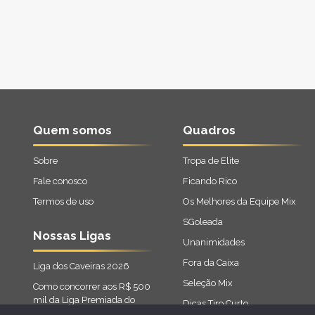
Quem somos
Quadros
Sobre
Tropa de Elite
Fale conosco
Ficando Rico
Termos de uso
Os Melhores da Equipe Mix
SGoleada
Nossas Ligas
Unanimidades
Fora da Caixa
Liga dos Caveiras 2026
Seleção Mix
Como concorrer aos R$ 500
mil da Liga Premiada do
Dicas Tiro Curto
Cartola 2026