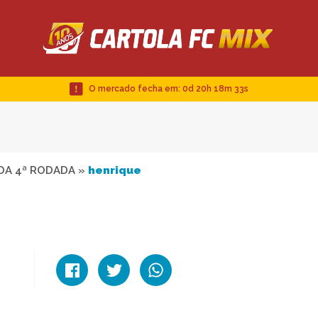
O mercado fecha em:
0d 20h 18m 32s
DA 4ª RODADA
»
henrique