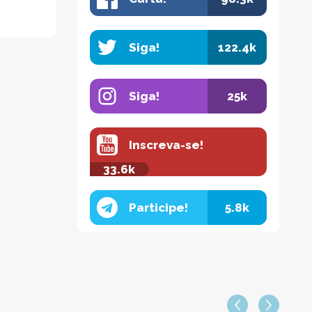
Siga!
122.4k
Siga!
25k
Inscreva-se!
33.6k
Participe!
5.8k