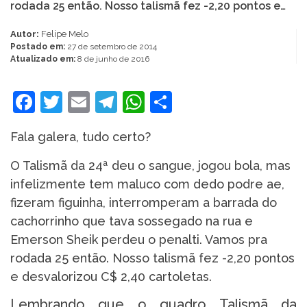
rodada 25 então. Nosso talismã fez -2,20 pontos e…
Autor:
Felipe Melo
Postado em:
27 de setembro de 2014
Atualizado em:
8 de junho de 2016
Facebook
Twitter
Email
Telegram
WhatsApp
Share
Fala galera, tudo certo?
O Talismã da 24ª deu o sangue, jogou bola, mas
infelizmente tem maluco com dedo podre ae,
fizeram figuinha, interromperam a barrada do
cachorrinho que tava sossegado na rua e
Emerson Sheik perdeu o penalti. Vamos pra
rodada 25 então. Nosso talismã fez -2,20 pontos
e desvalorizou C$ 2,40 cartoletas.
Lembrando que o quadro Talismã da