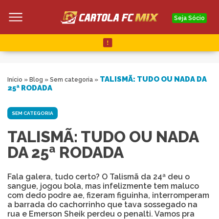
Seja Sócio
TALISMÃ: TUDO OU NADA DA
Início
»
Blog
»
Sem categoria
»
25ª RODADA
SEM CATEGORIA
TALISMÃ: TUDO OU NADA
DA 25ª RODADA
Fala galera, tudo certo? O Talismã da 24ª deu o
sangue, jogou bola, mas infelizmente tem maluco
com dedo podre ae, fizeram figuinha, interromperam
a barrada do cachorrinho que tava sossegado na
rua e Emerson Sheik perdeu o penalti. Vamos pra