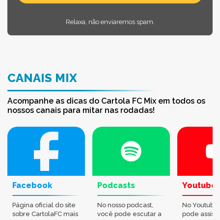
Relaxa, não enviaremos spam.
CANAIS MIX
Acompanhe as dicas do Cartola FC Mix em todos os
nossos canais para mitar nas rodadas!
Facebook
Podcasts
Youtube
Página oficial do site
No nosso podcast,
No Youtube
sobre CartolaFC mais
você pode escutar a
pode assisti