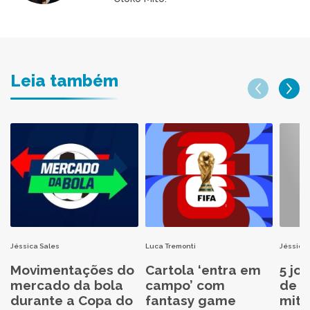
Leia também
Jéssica Sales
Luca Tremonti
Jéssica 
Movimentações do
Cartola ‘entra em
5 jo
mercado da bola
campo’ com
de C
durante a Copa do
fantasy game
mita