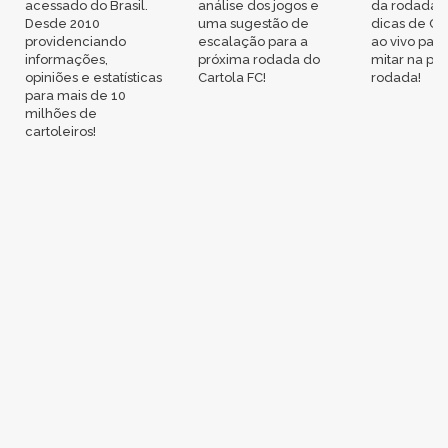
acessado do Brasil.
análise dos jogos e
da rodada,
Desde 2010
uma sugestão de
dicas de Ca
providenciando
escalação para a
ao vivo par
informações,
próxima rodada do
mitar na pr
opiniões e estatísticas
Cartola FC!
rodada!
para mais de 10
milhões de
cartoleiros!