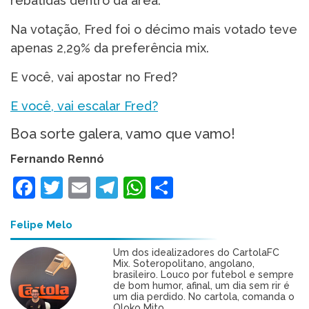
rebatidas dentro da área.
Na votação, Fred foi o décimo mais votado teve
apenas 2,29% da preferência mix.
E você, vai apostar no Fred?
E você, vai escalar Fred?
Boa sorte galera, vamo que vamo!
Fernando Rennó
Facebook
Twitter
Email
Telegram
WhatsApp
Share
Felipe Melo
Um dos idealizadores do CartolaFC
Mix. Soteropolitano, angolano,
brasileiro. Louco por futebol e sempre
de bom humor, afinal, um dia sem rir é
um dia perdido. No cartola, comanda o
Oloko Mito.