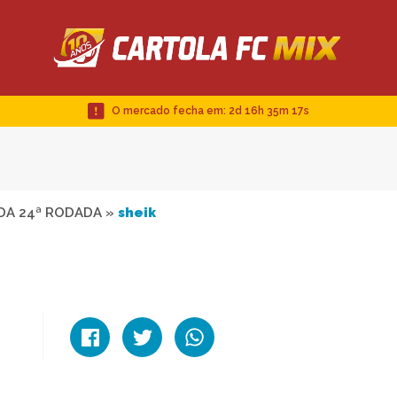
O mercado fecha em:
2d 16h 35m 16s
DA 24ª RODADA
»
sheik