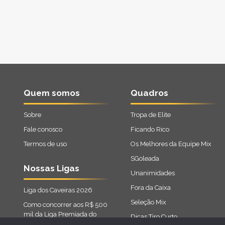
Quem somos
Quadros
Sobre
Tropa de Elite
Fale conosco
Ficando Rico
Termos de uso
Os Melhores da Equipe Mix
SGoleada
Nossas Ligas
Unanimidades
Fora da Caixa
Liga dos Caveiras 2026
Seleção Mix
Como concorrer aos R$ 500
mil da Liga Premiada do
Dicas Tiro Curto
Cartola 2026