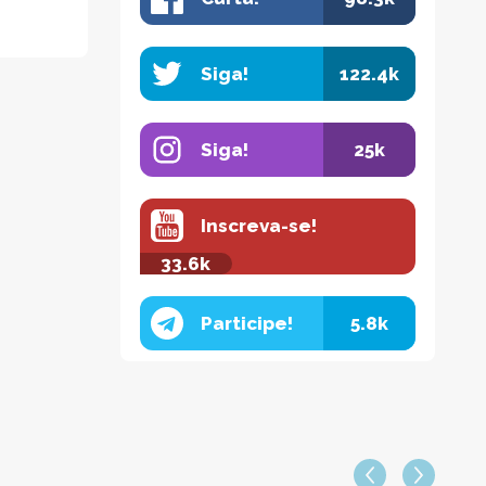
Siga!
122.4k
Siga!
25k
Inscreva-se!
33.6k
Participe!
5.8k