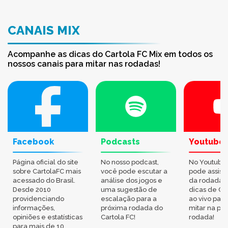
CANAIS MIX
Acompanhe as dicas do Cartola FC Mix em todos os
nossos canais para mitar nas rodadas!
Facebook
Podcasts
Youtube
Página oficial do site
No nosso podcast,
No Youtube
sobre CartolaFC mais
você pode escutar a
pode assisti
acessado do Brasil.
análise dos jogos e
da rodada,
Desde 2010
uma sugestão de
dicas de Ca
providenciando
escalação para a
ao vivo par
informações,
próxima rodada do
mitar na pr
opiniões e estatísticas
Cartola FC!
rodada!
para mais de 10