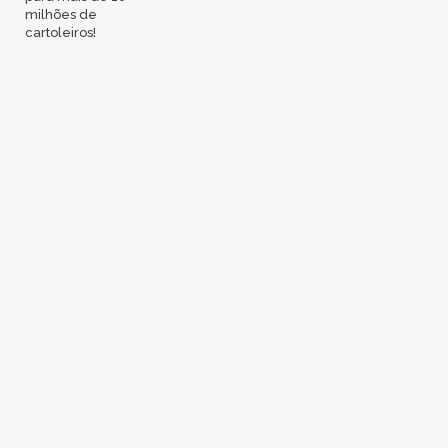
milhões de
cartoleiros!