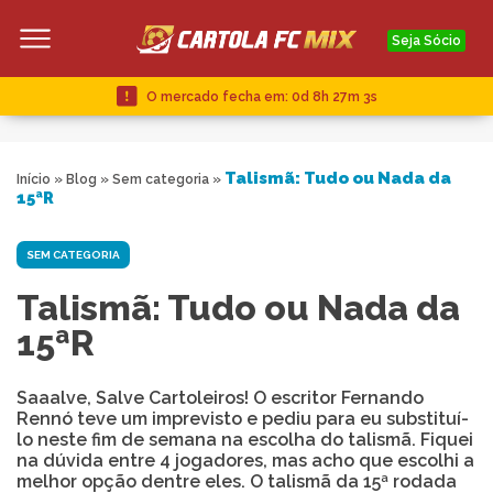
Seja Sócio
O mercado fecha em:
0d 8h 27m 3s
Talismã: Tudo ou Nada da
Início
»
Blog
»
Sem categoria
»
15ªR
SEM CATEGORIA
Talismã: Tudo ou Nada da
15ªR
Saaalve, Salve Cartoleiros! O escritor Fernando
Rennó teve um imprevisto e pediu para eu substituí-
lo neste fim de semana na escolha do talismã. Fiquei
na dúvida entre 4 jogadores, mas acho que escolhi a
melhor opção dentre eles. O talismã da 15ª rodada