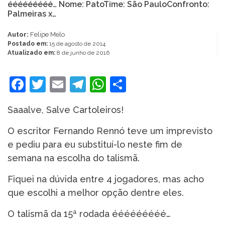
ééééééééé… Nome: PatoTime: São PauloConfronto:
Palmeiras x…
Autor:
Felipe Melo
Postado em:
15 de agosto de 2014
Atualizado em:
8 de junho de 2016
Facebook
Twitter
Email
Telegram
WhatsApp
Share
Saaalve, Salve Cartoleiros!
O escritor Fernando Rennó teve um imprevisto
e pediu para eu substituí-lo neste fim de
semana na escolha do talismã.
Fiquei na dúvida entre 4 jogadores, mas acho
que escolhi a melhor opção dentre eles.
O talismã da 15ª rodada ééééééééé…