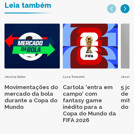
Leia também
Jéssica Sales
Luca Tremonti
Jéssica 
Movimentações do
Cartola ‘entra em
5 jo
mercado da bola
campo’ com
de C
durante a Copa do
fantasy game
mita
Mundo
inédito para a
do C
Copa do Mundo da
FIFA 2026