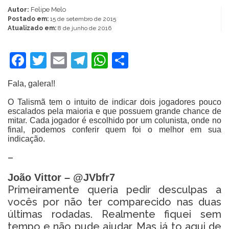
Autor:
Felipe Melo
Postado em:
15 de setembro de 2015
Atualizado em:
8 de junho de 2016
Facebook
Twitter
Email
Telegram
WhatsApp
Share
Fala, galera!!
O Talismã tem o intuito de indicar dois jogadores pouco
escalados pela maioria e que possuem grande chance de
mitar. Cada jogador é escolhido por um colunista, onde no
final, podemos conferir quem foi o melhor em sua
indicação.
–
João Vittor – @JVbfr7
Primeiramente queria pedir desculpas a
vocês por não ter comparecido nas duas
últimas rodadas. Realmente fiquei sem
tempo e não pude ajudar. Mas já to aqui de