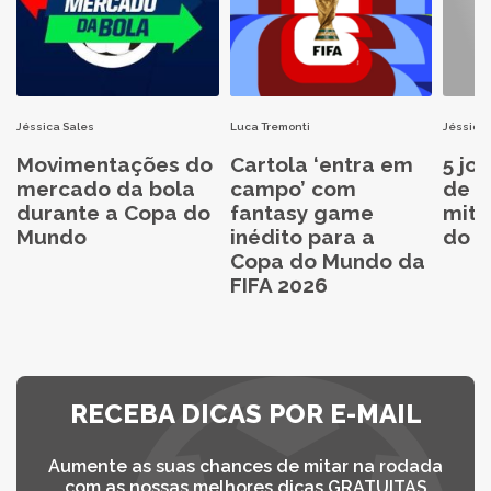
Jéssica Sales
Luca Tremonti
Jéssica 
Movimentações do
Cartola ‘entra em
5 jo
mercado da bola
campo’ com
de C
durante a Copa do
fantasy game
mita
Mundo
inédito para a
do C
Copa do Mundo da
FIFA 2026
RECEBA DICAS POR E-MAIL
Aumente as suas chances de mitar na rodada
com as nossas melhores dicas GRATUITAS