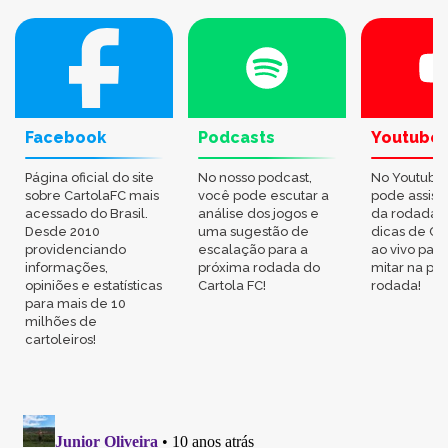
Facebook
Podcasts
Youtube
Página oficial do site
No nosso podcast,
No Youtube
sobre CartolaFC mais
você pode escutar a
pode assisti
acessado do Brasil.
análise dos jogos e
da rodada,
Desde 2010
uma sugestão de
dicas de Ca
providenciando
escalação para a
ao vivo par
informações,
próxima rodada do
mitar na pr
opiniões e estatísticas
Cartola FC!
rodada!
para mais de 10
milhões de
cartoleiros!