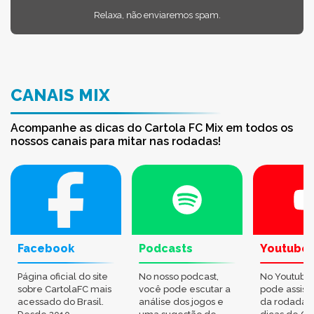
Relaxa, não enviaremos spam.
CANAIS MIX
Acompanhe as dicas do Cartola FC Mix em todos os
nossos canais para mitar nas rodadas!
Facebook
Podcasts
Youtube
Página oficial do site
No nosso podcast,
No Youtube
sobre CartolaFC mais
você pode escutar a
pode assisti
acessado do Brasil.
análise dos jogos e
da rodada,