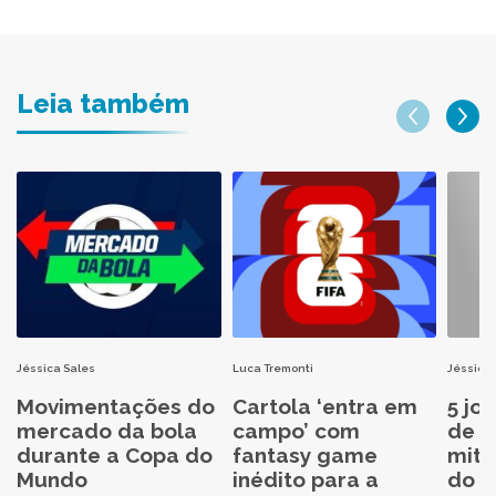
Leia também
Jéssica Sales
Luca Tremonti
Jéssica 
Movimentações do
Cartola ‘entra em
5 jo
mercado da bola
campo’ com
de C
durante a Copa do
fantasy game
mita
Mundo
inédito para a
do C