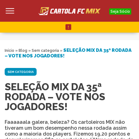
Seja Sócio
SELEÇÃO MIX DA 35ª RODADA
Início
»
Blog
»
Sem categoria
»
– VOTE NOS JOGADORES!
SEM CATEGORIA
SELEÇÃO MIX DA 35ª
RODADA – VOTE NOS
JOGADORES!
Faaaaaala galera, beleza? Os cartoleiros MIX não
tiveram um bom desempenho nessa rodada assim
como a maioria dos players. Fizemos 19,20 pontos e