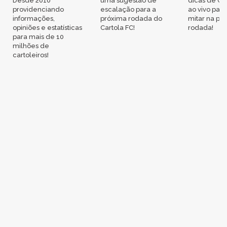
Desde 2010
uma sugestão de
dicas de Ca
providenciando
escalação para a
ao vivo par
informações,
próxima rodada do
mitar na pr
opiniões e estatísticas
Cartola FC!
rodada!
para mais de 10
milhões de
cartoleiros!