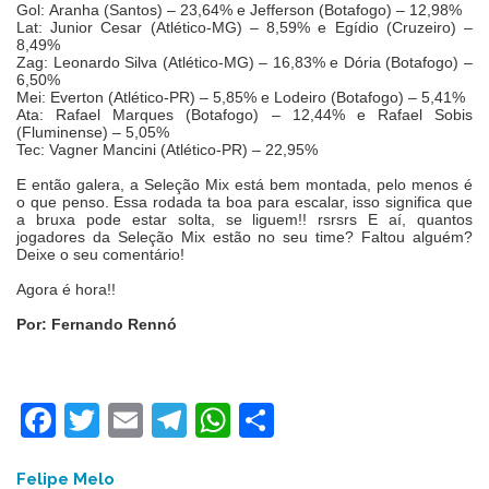
Gol: Aranha (Santos) – 23,64% e Jefferson (Botafogo) – 12,98%
Lat: Junior Cesar (Atlético-MG) – 8,59% e Egídio (Cruzeiro) –
8,49%
Zag: Leonardo Silva (Atlético-MG) – 16,83% e Dória (Botafogo) –
6,50%
Mei: Everton (Atlético-PR) – 5,85% e Lodeiro (Botafogo) – 5,41%
Ata: Rafael Marques (Botafogo) – 12,44% e Rafael Sobis
(Fluminense) – 5,05%
Tec: Vagner Mancini (Atlético-PR) – 22,95%
E então galera, a Seleção Mix está bem montada, pelo menos é
o que penso. Essa rodada ta boa para escalar, isso significa que
a bruxa pode estar solta, se liguem!! rsrsrs E aí, quantos
jogadores da Seleção Mix estão no seu time? Faltou alguém?
Deixe o seu comentário!
Agora é hora!!
Por: Fernando Rennó
Facebook
Twitter
Email
Telegram
WhatsApp
Share
Felipe Melo