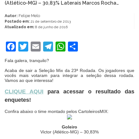
(Atlético-MG) – 30,83% Laterais Marcos Rocha…
Autor:
Felipe Melo
Postado em:
21 de setembro de 2013
Atualizado em:
8 de junho de 2016
Facebook
Twitter
Email
Telegram
WhatsApp
Share
Fala galera, tranquilo?
Acaba de sair a Seleção Mix da 23ª Rodada. Os jogadores que
vocês mais votaram para integrar a seleção dessa rodada.
Vamos ao que interessa!
CLIQUE AQUI
para acessar o resultado das
enquetes!
Confira abaixo o time montado pelos CartoleirosMIX:
Goleiro
Victor (Atlético-MG) – 30,83%