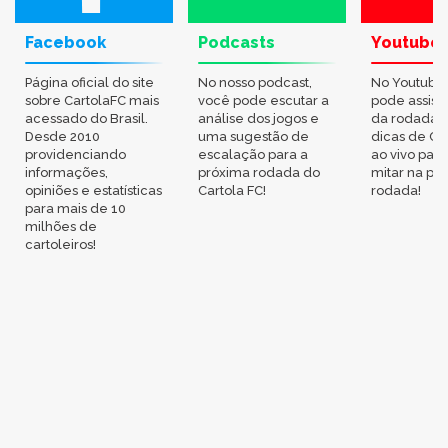
Facebook
Podcasts
Youtube
Página oficial do site
No nosso podcast,
No Youtube
sobre CartolaFC mais
você pode escutar a
pode assisti
acessado do Brasil.
análise dos jogos e
da rodada,
Desde 2010
uma sugestão de
dicas de Ca
providenciando
escalação para a
ao vivo par
informações,
próxima rodada do
mitar na pr
opiniões e estatísticas
Cartola FC!
rodada!
para mais de 10
milhões de
cartoleiros!