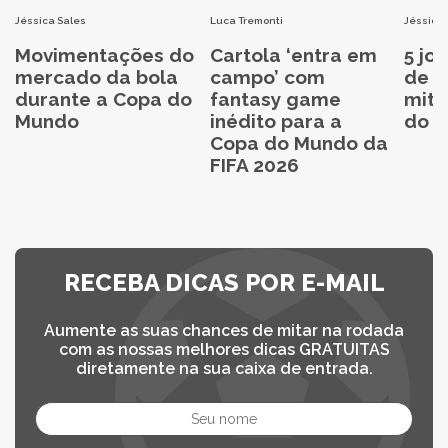
Jéssica Sales
Luca Tremonti
Jéssica 
Movimentações do
Cartola ‘entra em
5 jo
mercado da bola
campo’ com
de C
durante a Copa do
fantasy game
mita
Mundo
inédito para a
do C
Copa do Mundo da
FIFA 2026
RECEBA DICAS POR E-MAIL
Aumente as suas chances de mitar na rodada
com as nossas melhores dicas GRATUITAS
diretamente na sua caixa de entrada.