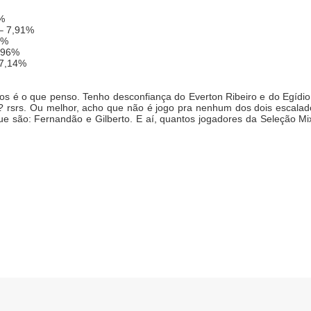
4%
 – 7,91%
7%
6,96%
 7,14%
s é o que penso. Tenho desconfiança do Everton Ribeiro e do Egídio
? rsrs. Ou melhor, acho que não é jogo pra nenhum dos dois escala
e são: Fernandão e Gilberto. E aí, quantos jogadores da Seleção Mi