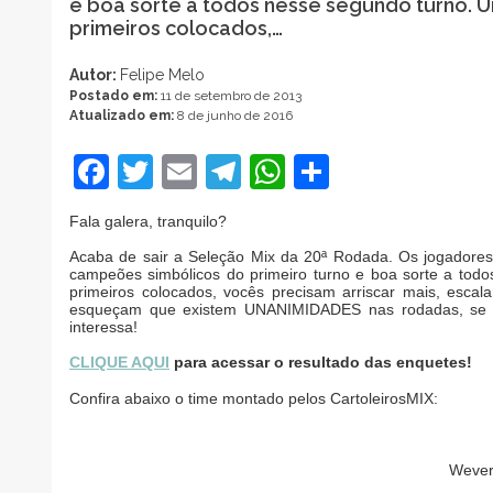
e boa sorte a todos nesse segundo turno. U
primeiros colocados,…
Autor:
Felipe Melo
Postado em:
11 de setembro de 2013
Atualizado em:
8 de junho de 2016
Facebook
Twitter
Email
Telegram
WhatsApp
Share
Fala galera, tranquilo?
Acaba de sair a Seleção Mix da 20ª Rodada. Os jogadores
campeões simbólicos do primeiro turno e boa sorte a todo
primeiros colocados, vocês precisam arriscar mais, esc
esqueçam que existem UNANIMIDADES nas rodadas, se v
interessa!
CLIQUE AQUI
para acessar o resultado das enquetes!
Confira abaixo o time montado pelos CartoleirosMIX:
Wevert