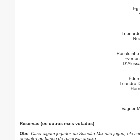
Egí
R
Leonardo
Rod
Ronaldinho
Everton
D’ Aless
Éders
Leandro D
Hern
Vagner M
Reservas (os outros mais votados)
:
Obs
: Caso algum jogador da Seleção Mix não jogue, ele se
encontra no banco de reservas abaixo.