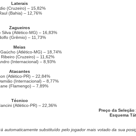
Laterais
dio (Cruzeiro) – 15,82%
aul (Bahia) – 12,76%
Zagueiros
 Silva (Atlético-MG) – 16,83%
olfo (Grêmio) – 11,73%
Meias
 Gaúcho (Atlético-MG) – 18,74%
 Ribeiro (Cruzeiro) – 11,62%
andro (Internacional) – 8,93%
Atacantes
on (Atlético-PR) – 22,84%
amião (Internacional) – 8,77%
ane (Flamengo) – 7,89%
Técnico
ancini (Atlético-PR) – 22,36%
Preço da Seleção
Esquema Tát
rá automaticamente substituído pelo jogador mais votado da sua posi