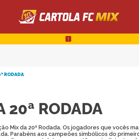
0ª RODADA
A 20ª RODADA
leção Mix da 20ª Rodada. Os jogadores que vocês ma
ada. Parabéns aos campeões simbólicos do primeir