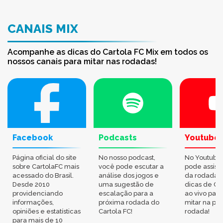
CANAIS MIX
Acompanhe as dicas do Cartola FC Mix em todos os
nossos canais para mitar nas rodadas!
Facebook
Podcasts
Youtube
Página oficial do site
No nosso podcast,
No Youtube
sobre CartolaFC mais
você pode escutar a
pode assisti
acessado do Brasil.
análise dos jogos e
da rodada,
Desde 2010
uma sugestão de
dicas de Ca
providenciando
escalação para a
ao vivo par
informações,
próxima rodada do
mitar na pr
opiniões e estatísticas
Cartola FC!
rodada!
para mais de 10