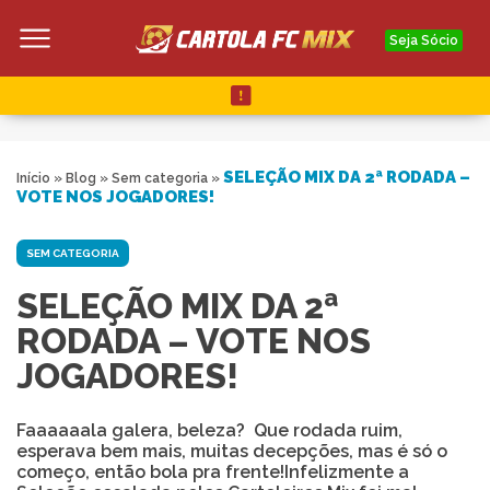
Seja Sócio
SELEÇÃO MIX DA 2ª RODADA –
Início
»
Blog
»
Sem categoria
»
VOTE NOS JOGADORES!
SEM CATEGORIA
SELEÇÃO MIX DA 2ª
RODADA – VOTE NOS
JOGADORES!
Faaaaaala galera, beleza? Que rodada ruim,
esperava bem mais, muitas decepções, mas é só o
começo, então bola pra frente!Infelizmente a