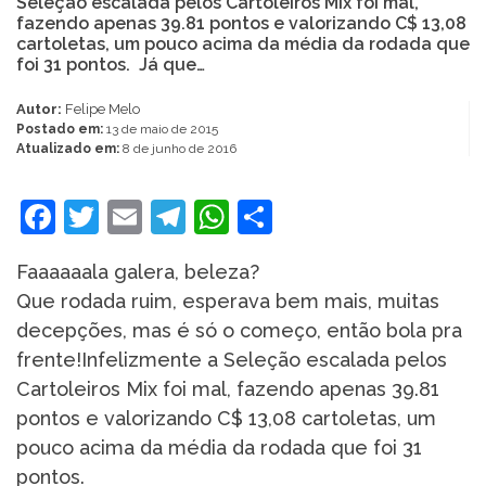
Seleção escalada pelos Cartoleiros Mix foi mal,
fazendo apenas 39.81 pontos e valorizando C$ 13,08
cartoletas, um pouco acima da média da rodada que
foi 31 pontos. Já que…
Autor:
Felipe Melo
Postado em:
13 de maio de 2015
Atualizado em:
8 de junho de 2016
Facebook
Twitter
Email
Telegram
WhatsApp
Share
Faaaaaala galera, beleza?
Que rodada ruim, esperava bem mais, muitas
decepções, mas é só o começo, então bola pra
frente!Infelizmente a Seleção escalada pelos
Cartoleiros Mix foi mal, fazendo apenas 39.81
pontos e valorizando C$ 13,08 cartoletas, um
pouco acima da média da rodada que foi 31
pontos.