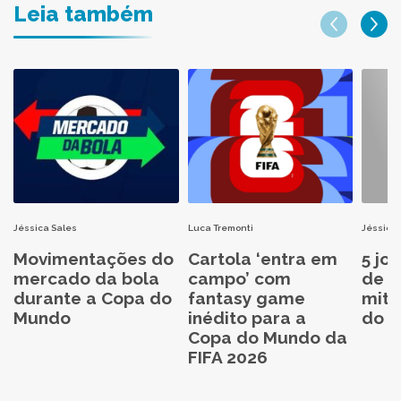
Leia também
Jéssica Sales
Luca Tremonti
Jéssica 
Movimentações do
Cartola ‘entra em
5 jo
mercado da bola
campo’ com
de C
durante a Copa do
fantasy game
mita
Mundo
inédito para a
do C
Copa do Mundo da
FIFA 2026