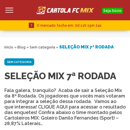
Seja Sócio
O mercado fecha em:
0d 11h 15m 23s
SELEÇÃO MIX 7ª RODADA
Início
»
Blog
»
Sem categoria
»
SEM CATEGORIA
SELEÇÃO MIX 7ª RODADA
Fala galera, tranquilo? Acaba de sair a Seleção Mix
da 8ª Rodada. Os jogadores que vocês mais votaram
para integrar a seleção dessa rodada. Vamos ao
que interessa! CLIQUE AQUI para acessar o resultado
das enquetes! Confira abaixo o time montado pelos
Cartoleiros MIX: Goleiro Danilo Fernandes (Sport) –
28,87% Laterais…