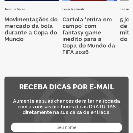
Jéssica Sales
Luca Tremonti
Jéssica 
Movimentações do
Cartola ‘entra em
5 jo
mercado da bola
campo’ com
de C
durante a Copa do
fantasy game
mita
Mundo
inédito para a
do C
Copa do Mundo da
FIFA 2026
RECEBA DICAS POR E-MAIL
Aumente as suas chances de mitar na rodada
com as nossas melhores dicas GRATUITAS
diretamente na sua caixa de entrada.