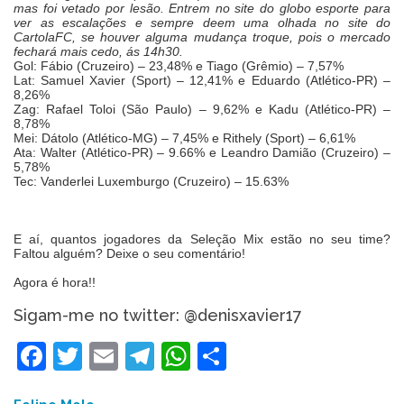
mas foi vetado por lesão. Entrem no site do globo esporte para
ver as escalações e sempre deem uma olhada no site do
CartolaFC, se houver alguma mudança troque, pois o mercado
fechará mais cedo, ás 14h30.
Gol: Fábio (Cruzeiro) – 23,48% e Tiago (Grêmio) – 7,57%
Lat: Samuel Xavier (Sport) – 12,41% e Eduardo (Atlético-PR) –
8,26%
Zag: Rafael Toloi (São Paulo) – 9,62% e Kadu (Atlético-PR) –
8,78%
Mei: Dátolo (Atlético-MG) – 7,45% e Rithely (Sport) – 6,61%
Ata: Walter (Atlético-PR) – 9.66% e Leandro Damião (Cruzeiro) –
5,78%
Tec: Vanderlei Luxemburgo (Cruzeiro) – 15.63%
E aí, quantos jogadores da Seleção Mix estão no seu time?
Faltou alguém? Deixe o seu comentário!
Agora é hora!!
Sigam-me no twitter: @denisxavier17
Facebook
Twitter
Email
Telegram
WhatsApp
Share