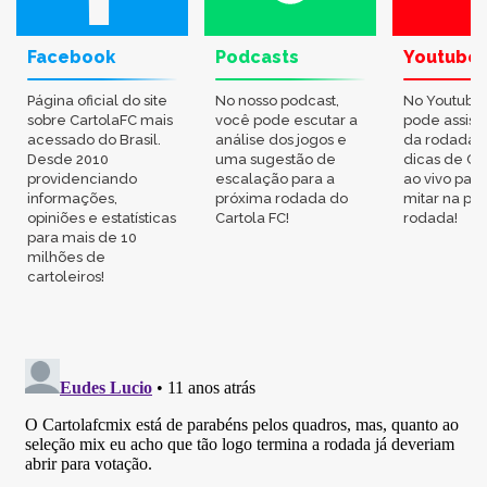
Facebook
Podcasts
Youtube
Página oficial do site
No nosso podcast,
No Youtube
sobre CartolaFC mais
você pode escutar a
pode assisti
acessado do Brasil.
análise dos jogos e
da rodada,
Desde 2010
uma sugestão de
dicas de Ca
providenciando
escalação para a
ao vivo par
informações,
próxima rodada do
mitar na pr
opiniões e estatísticas
Cartola FC!
rodada!
para mais de 10
milhões de
cartoleiros!