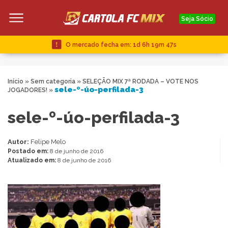
Seja Sócio
O mercado fecha em:
1d 6h 19m 46s
Início
»
Sem categoria
»
SELEÇÃO MIX 7ª RODADA – VOTE NOS
sele-º-úo-perfilada-3
JOGADORES!
»
sele-º-úo-perfilada-3
Autor:
Felipe Melo
Postado em:
8 de junho de 2016
Atualizado em:
8 de junho de 2016