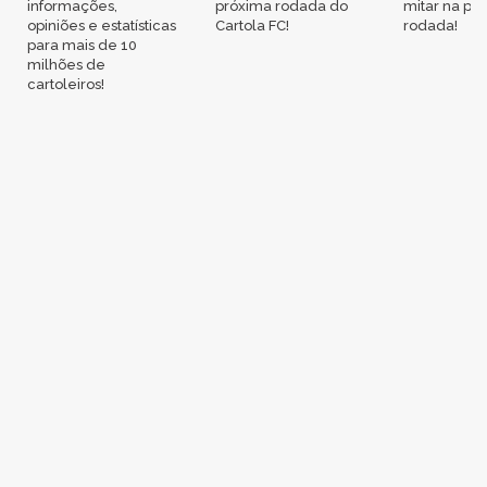
informações,
próxima rodada do
mitar na pr
opiniões e estatísticas
Cartola FC!
rodada!
para mais de 10
milhões de
cartoleiros!