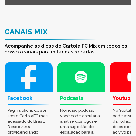
CANAIS MIX
Acompanhe as dicas do Cartola FC Mix em todos os
nossos canais para mitar nas rodadas!
Facebook
Podcasts
Youtube
Página oficial do site
No nosso podcast,
No Youtube
sobre CartolaFC mais
você pode escutar a
pode assisti
acessado do Brasil.
análise dos jogos e
da rodada,
Desde 2010
uma sugestão de
dicas de Ca
providenciando
escalação para a
ao vivo par