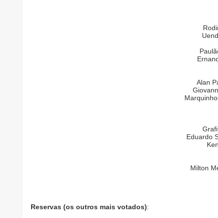
Rodi
Uend
Paulã
Ernand
Alan P
Giovann
Marquinhos
Graf
Eduardo S
Ken
Milton M
Reservas (os outros mais votados)
: