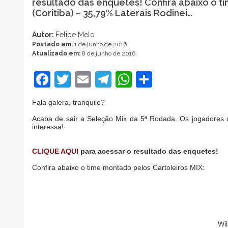
resultado das enquetes! Confira abaixo o t
(Coritiba) – 35,79% Laterais Rodinei…
Autor:
Felipe Melo
Postado em:
1 de junho de 2016
Atualizado em:
8 de junho de 2016
Facebook
Twitter
Email
Telegram
WhatsApp
Share
Fala galera, tranquilo?
Acaba de sair a Seleção Mix da 5ª Rodada. Os jogadores
interessa!
CLIQUE AQUI
para acessar o resultado das enquetes!
Confira abaixo o time montado pelos Cartoleiros MIX:
Wil