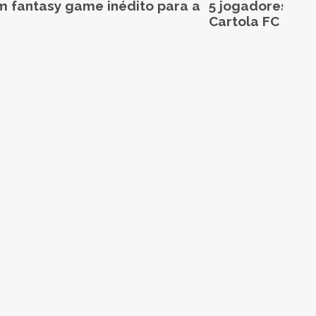
m fantasy game inédito para a
5 jogadores aba
Cartola FC 2026