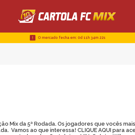
O mercado fecha em:
0d 11h 34m 21s
leção Mix da 5ª Rodada. Os jogadores que vocês mai
ada. Vamos ao que interessa! CLIQUE AQUI para ace