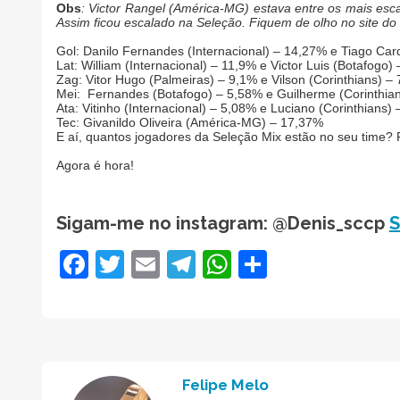
Obs
: Victor Rangel (América-MG) estava entre os mais esc
Assim ficou escalado na Seleção. Fiquem de olho no site 
Gol: Danilo Fernandes (Internacional) – 14,27% e Tiago Ca
Lat: William (Internacional) – 11,9% e Victor Luis (Botafogo)
Zag: Vitor Hugo (Palmeiras) – 9,1% e Vilson (Corinthians) –
Mei: Fernandes (Botafogo) – 5,58% e Guilherme (Corinthia
Ata: Vitinho (Internacional) – 5,08% e Luciano (Corinthians)
Tec: Givanildo Oliveira (América-MG) – 17,37%
E aí, quantos jogadores da Seleção Mix estão no seu time?
Agora é hora!
Sigam-me no instagram: @Denis_sccp
S
Facebook
Twitter
Email
Telegram
WhatsApp
Share
Felipe Melo