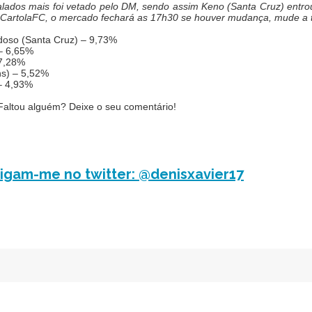
alados mais foi vetado pelo DM, sendo assim Keno (Santa Cruz) entrou
do CartolaFC, o mercado fechará as 17h30 se houver mudança, mude a
rdoso (Santa Cruz) – 9,73%
 – 6,65%
 7,28%
ns) – 5,52%
 – 4,93%
 Faltou alguém? Deixe o seu comentário!
igam-me no twitter: @denisxavier17