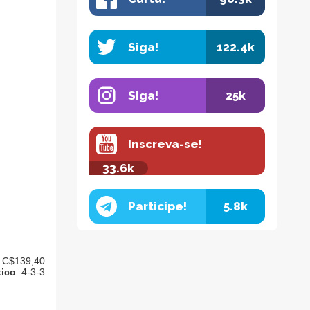
Siga!
122.4k
Siga!
25k
Inscreva-se!
33.6k
Participe!
5.8k
: C$139,40
ico
: 4-3-3