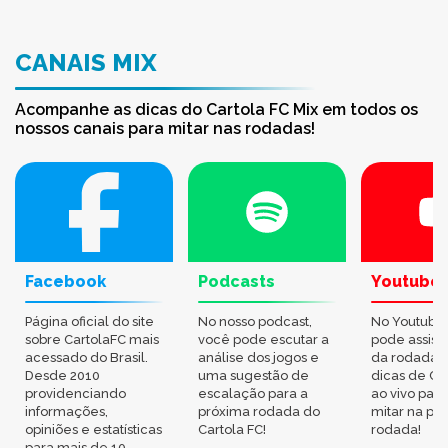
CANAIS MIX
Acompanhe as dicas do Cartola FC Mix em todos os
nossos canais para mitar nas rodadas!
Facebook
Podcasts
Youtube
Página oficial do site
No nosso podcast,
No Youtube
sobre CartolaFC mais
você pode escutar a
pode assisti
acessado do Brasil.
análise dos jogos e
da rodada,
Desde 2010
uma sugestão de
dicas de Ca
providenciando
escalação para a
ao vivo par
informações,
próxima rodada do
mitar na pr
opiniões e estatísticas
Cartola FC!
rodada!
para mais de 10