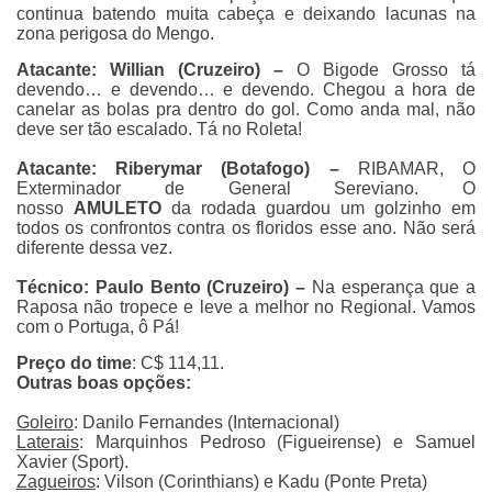
continua batendo muita cabeça e deixando lacunas na
zona perigosa do Mengo.
Atacante: Willian (Cruzeiro) –
O Bigode Grosso tá
devendo… e devendo… e devendo. Chegou a hora de
canelar as bolas pra dentro do gol. Como anda mal, não
deve ser tão escalado. Tá no Roleta!
Atacante: Riberymar (Botafogo) –
RIBAMAR, O
Exterminador de General Sereviano. O
nosso
AMULETO
da rodada guardou um golzinho em
todos os confrontos contra os floridos esse ano. Não será
diferente dessa vez.
Técnico: Paulo Bento (Cruzeiro) –
Na esperança que a
Raposa não tropece e leve a melhor no Regional. Vamos
com o Portuga, ô Pá!
Preço do time
: C$ 114,11.
Outras boas opções:
Goleiro
: Danilo Fernandes (Internacional)
Laterais
: Marquinhos Pedroso (Figueirense) e Samuel
Xavier (Sport).
Zagueiros
: Vilson (Corinthians) e Kadu (Ponte Preta)