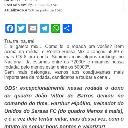
Postado em:
27 de maio de 2016
Atualizado em:
8 de junho de 2016
Facebook
Twitter
Email
Telegram
WhatsApp
Share
Tra, tra, tra, tra!
E aí galera mix… Como foi a rodada pra vocês? Bem
acima da média, o Roleta Russa Mix alcançou 58,89 e
mais C$ 8 pra conta. Subimos mais alguns rankings no
Nacional. Já estamos entre os 72000º e miramos nessa
rodada, pelo menos estar entre os 50000º.
Sem mais delongas, vamos aos coadjuvantes mais
importantes da rodada, candidatos a roubar a cena…
OBS: excepcionalmente nessa rodada o dono
do quadro João Vittor de Barros deixou no
comando do time, Harthur Hipólito, treinador do
Unidos do Serasa FC (do quadro Menos é mais),
e é a vez dele tentar mitar, mas dessa vez, com o
intuito de somar bons pontos e valorizar!