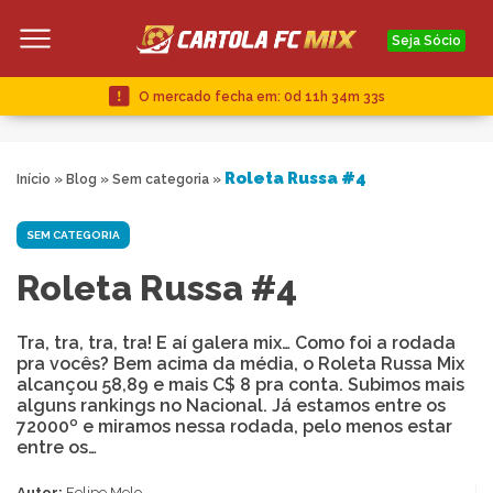
Seja Sócio
O mercado fecha em:
0d 11h 34m 32s
Roleta Russa #4
Início
»
Blog
»
Sem categoria
»
SEM CATEGORIA
Roleta Russa #4
Tra, tra, tra, tra! E aí galera mix… Como foi a rodada
pra vocês? Bem acima da média, o Roleta Russa Mix
alcançou 58,89 e mais C$ 8 pra conta. Subimos mais
alguns rankings no Nacional. Já estamos entre os
72000º e miramos nessa rodada, pelo menos estar
entre os…
Autor:
Felipe Melo