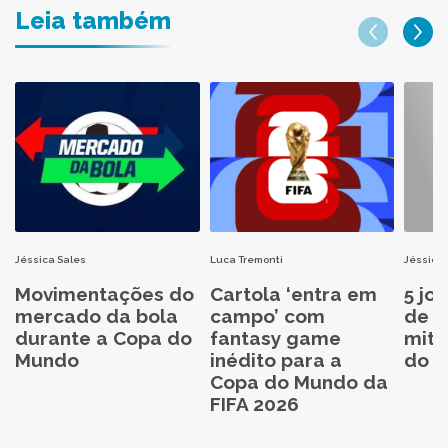
Leia também
Jéssica Sales
Luca Tremonti
Jéssica 
Movimentações do
Cartola ‘entra em
5 jo
mercado da bola
campo’ com
de C
durante a Copa do
fantasy game
mita
Mundo
inédito para a
do C
Copa do Mundo da
FIFA 2026