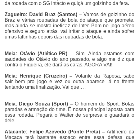
da rodada com o SG intacto e quiçá um golzinho da fera.
Zagueiro: David Braz (Santos) –
Vamos de golzinho do
Braz e várias roubadas de bola do ataque que promete,
mas ainda se mostra ineficaz do Inter. Bom no jogo aéreo
ofensivo e seguro atrás, vai irritar o ataque e ainda sofrer
umas faltinhas depois das roubadas de bola.
Meia: Otávio (Atlético-PR) –
Sim. Ainda estamos com
saudades do Otávio do ano passado, e algo me diz que
contra o Figueira, ele dará as caras. AGORA VAI!.
Meia: Henrique (Cruzeiro) –
Volante da Raposa, sabe
sair bem pro jogo e vez ou outra aparece lá na frente
tentando uma finalização. Vai que… .
Meia: Diego Souza (Sport) –
O homem do Sport. Bolas
paradas e armação do time. É nossa principal aposta para
essa rodada. Pegará o Walter de surpresa e guardará o
dele.
Atacante: Felipe Azevedo (Ponte Preta) –
Artilheiro da
Macaca terá bastante espaço entre essa defesa que