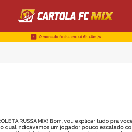
O mercado fecha em:
1d 6h 46m 6s
1
ROLETA RUSSA MIX! Bom, vou explicar tudo pra você
 no qual indicávamos um jogador pouco escalado c