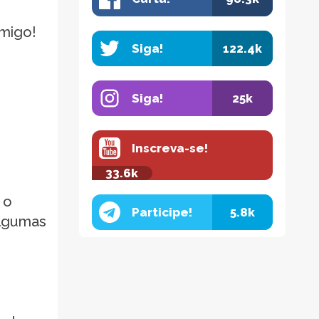
omigo!
Siga!
122.4k
Siga!
25k
Inscreva-se!
33.6k
 o
Participe!
5.8k
algumas