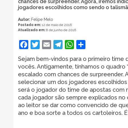
chances de surpreender. Agora, iremos indic
jogadores escolhidos como sendo o talism
Autor:
Felipe Melo
Postado em:
12 de maio de 2016
Atualizado em:
8 de junho de 2016
Facebook
Twitter
Email
Telegram
WhatsApp
Share
Sejam bem-vindos para o primeiro time 
vocês. Antigamente, tínhamos o quadro 
escalado com chances de surpreender. Ag
selecionar um dos jogadores escolhidos 
será o jogador do time de apostas com m
cada jogador são sempre explicados no 
ao leitor se dar como convencido de qu
ano e boa sorte a todos os cartoleiros. 