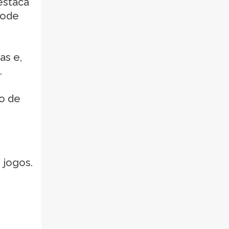
estaca
pode
as e,
.
io de
 jogos.