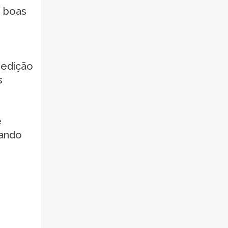
m boas
 edição
s
e
dando