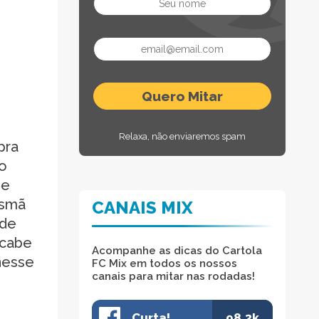
Relaxa, não enviaremos spam
pra
co
 e
ismã
CANAIS MIX
 de
 cabe
Acompanhe as dicas do Cartola
nesse
FC Mix em todos os nossos
canais para mitar nas rodadas!
Curta!
98.3k