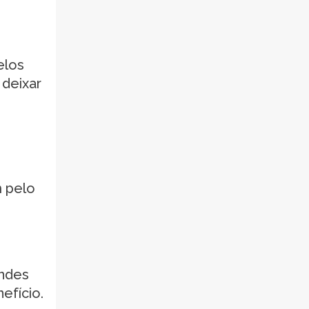
elos
 deixar
m pelo
andes
efício.