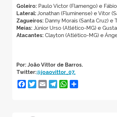
Goleiro:
Paulo Victor (Flamengo) e Fábio
Lateral:
Jonathan (Fluminense) e Vítor (S
Zagueiros:
Danny Morais (Santa Cruz) e 
Meias:
Júnior Urso (Atlético-MG) e Gust
Atacantes:
Clayton (Atlético-MG) e Ánge
Por: João Vittor de Barros.
Twitter:
@joaovittor_07.
Facebook
Twitter
Email
Telegram
WhatsApp
Share