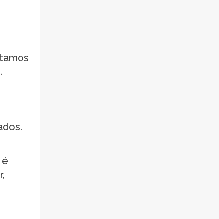
stamos
.
ados.
 é
r,