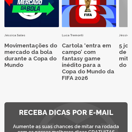
Jéssica Sales
Luca Tremonti
Jéssica 
Movimentações do
Cartola ‘entra em
5 jo
mercado da bola
campo’ com
de C
durante a Copa do
fantasy game
mita
Mundo
inédito para a
do C
Copa do Mundo da
FIFA 2026
RECEBA DICAS POR E-MAIL
Aumente as suas chances de mitar na rodada