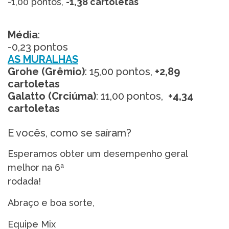
-1,00 pontos,
-1,38 cartoletas
Média
:
-0,23 pontos
AS MURALHAS
Grohe (Grêmio)
: 15,00 pontos,
+2,89
cartoletas
Galatto (Crciúma)
: 11,00 pontos,
+4,34
cartoletas
E vocês, como se saíram?
Esperamos obter um desempenho geral
melhor na 6ª
rodada!
Abraço e boa sorte,
Equipe Mix