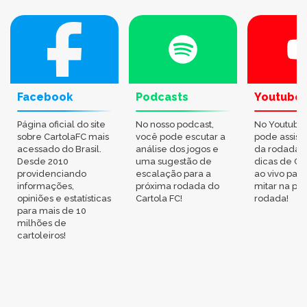
Facebook
Podcasts
Youtube
Página oficial do site
No nosso podcast,
No Youtube
sobre CartolaFC mais
você pode escutar a
pode assisti
acessado do Brasil.
análise dos jogos e
da rodada,
Desde 2010
uma sugestão de
dicas de Ca
providenciando
escalação para a
ao vivo par
informações,
próxima rodada do
mitar na pr
opiniões e estatísticas
Cartola FC!
rodada!
para mais de 10
milhões de
cartoleiros!