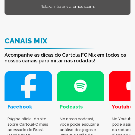
Relaxa, não enviaremos spam.
CANAIS MIX
Acompanhe as dicas do Cartola FC Mix em todos os
nossos canais para mitar nas rodadas!
Facebook
Podcasts
Youtube
Página oficial do site
No nosso podcast,
No Youtube
sobre CartolaFC mais
você pode escutar a
pode assisti
acessado do Brasil.
análise dos jogos e
da rodada,