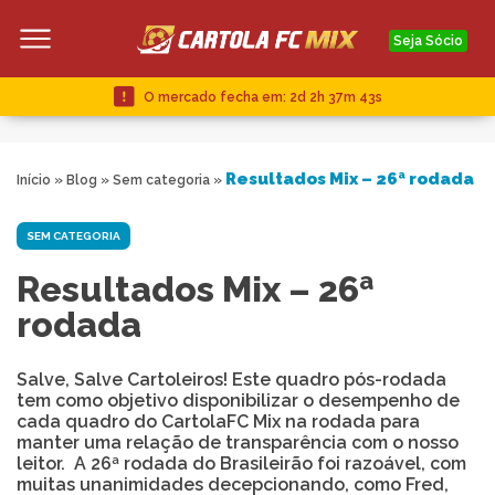
Seja Sócio
O mercado fecha em:
2d 2h 37m 42s
Resultados Mix – 26ª rodada
Início
»
Blog
»
Sem categoria
»
SEM CATEGORIA
Resultados Mix – 26ª
rodada
Salve, Salve Cartoleiros! Este quadro pós-rodada
tem como objetivo disponibilizar o desempenho de
cada quadro do CartolaFC Mix na rodada para
manter uma relação de transparência com o nosso
leitor. A 26ª rodada do Brasileirão foi razoável, com
muitas unanimidades decepcionando, como Fred,