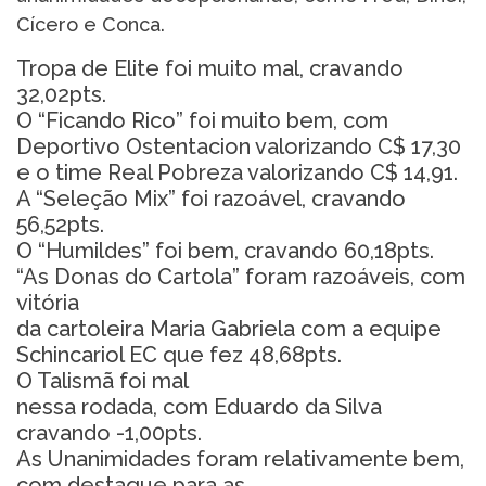
Cícero e Conca.
Tropa de Elite foi muito mal, cravando
32,02pts.
O “Ficando Rico” foi muito bem, com
Deportivo Ostentacion valorizando C$ 17,30
e o time Real Pobreza valorizando C$ 14,91.
A “Seleção Mix” foi razoável, cravando
56,52pts.
O “Humildes” foi bem, cravando 60,18pts.
“As Donas do Cartola” foram razoáveis, com
vitória
da cartoleira Maria Gabriela com a equipe
Schincariol EC que fez 48,68pts.
O Talismã foi mal
nessa rodada, com Eduardo da Silva
cravando -1,00pts.
As Unanimidades foram relativamente bem,
com destaque para as