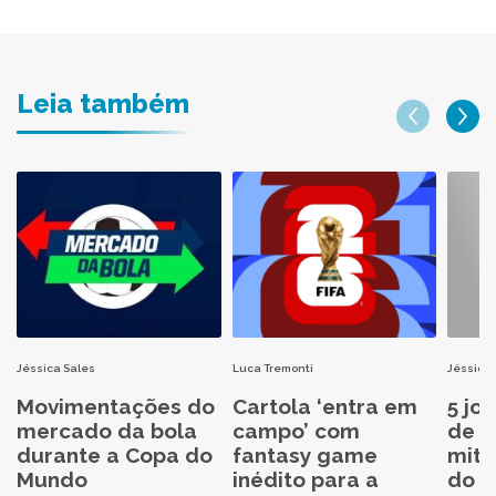
Leia também
Jéssica Sales
Luca Tremonti
Jéssica 
Movimentações do
Cartola ‘entra em
5 jo
mercado da bola
campo’ com
de C
durante a Copa do
fantasy game
mita
Mundo
inédito para a
do C