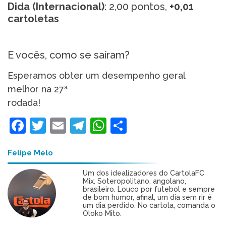
Dida (Internacional)
: 2,00 pontos,
+0,01
cartoletas
E vocês, como se saíram?
Esperamos obter um desempenho geral
melhor na 27ª
rodada!
Facebook
Twitter
Email
Telegram
WhatsApp
Share
Felipe Melo
Um dos idealizadores do CartolaFC
Mix. Soteropolitano, angolano,
brasileiro. Louco por futebol e sempre
de bom humor, afinal, um dia sem rir é
um dia perdido. No cartola, comanda o
Oloko Mito.