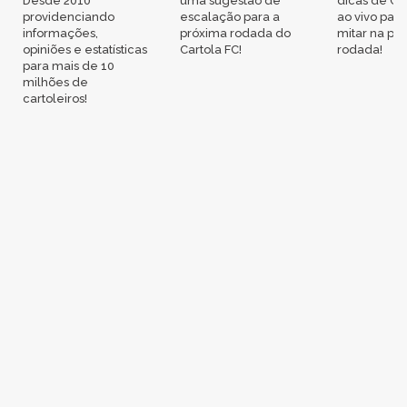
Desde 2010
uma sugestão de
dicas de Ca
providenciando
escalação para a
ao vivo par
informações,
próxima rodada do
mitar na pr
opiniões e estatísticas
Cartola FC!
rodada!
para mais de 10
milhões de
cartoleiros!