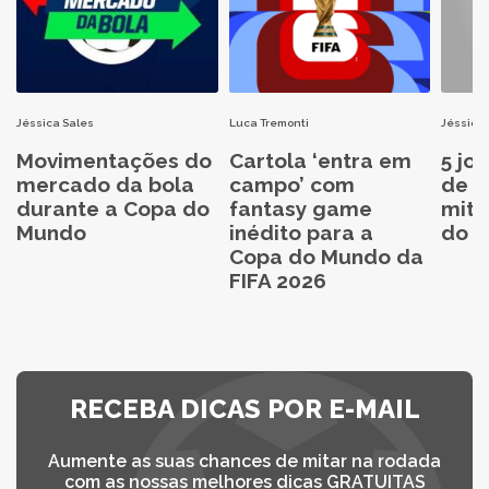
Jéssica Sales
Luca Tremonti
Jéssica 
Movimentações do
Cartola ‘entra em
5 jo
mercado da bola
campo’ com
de C
durante a Copa do
fantasy game
mita
Mundo
inédito para a
do C
Copa do Mundo da
FIFA 2026
RECEBA DICAS POR E-MAIL
Aumente as suas chances de mitar na rodada
com as nossas melhores dicas GRATUITAS