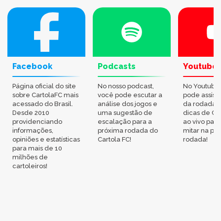
Facebook
Podcasts
Youtube
Página oficial do site
No nosso podcast,
No Youtube
sobre CartolaFC mais
você pode escutar a
pode assisti
acessado do Brasil.
análise dos jogos e
da rodada,
Desde 2010
uma sugestão de
dicas de Ca
providenciando
escalação para a
ao vivo par
informações,
próxima rodada do
mitar na pr
opiniões e estatísticas
Cartola FC!
rodada!
para mais de 10
milhões de
cartoleiros!