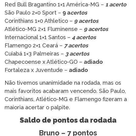
Red Bull Bragantino 1×1 América-MG –
1 acerto
São Paulo 2×0 Sport –
9 a
certos
Corinthians 1×0 Athletico –
9 acertos
Atlético-MG 2×1 Fluminense –
9 acertos
Internacional 1×1 Santos –
4 acertos
Flamengo 2×1 Ceará –
7 acertos
Cuiabá 1×3 Palmeiras –
3 acertos
Chapecoense x Atlético-GO –
adiado
Fortaleza x Juventude –
adiado
Não tivemos unanimidade na rodada, mas os
mais favoritos acabaram vencendo. São Paulo,
Corinthians, Atlético-MG e Flamengo fizeram a
maioria acertar o palpite.
Saldo de pontos da rodada
Bruno – 7 pontos