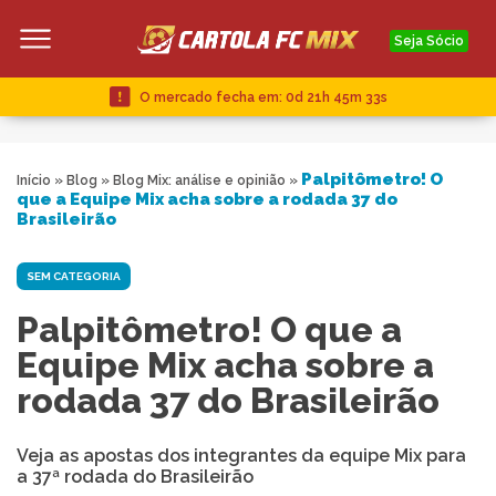
Seja Sócio
O mercado fecha em:
0d 21h 45m 32s
Palpitômetro! O
Início
»
Blog
»
Blog Mix: análise e opinião
»
que a Equipe Mix acha sobre a rodada 37 do
Brasileirão
SEM CATEGORIA
Palpitômetro! O que a
Equipe Mix acha sobre a
rodada 37 do Brasileirão
Veja as apostas dos integrantes da equipe Mix para
a 37ª rodada do Brasileirão