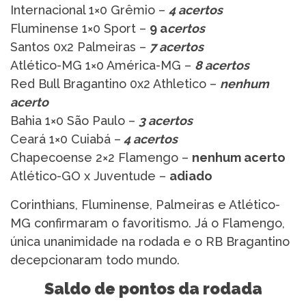
Internacional 1×0 Grêmio –
4 acertos
Fluminense 1×0 Sport –
9 a
certos
Santos 0x2 Palmeiras –
7 acertos
Atlético-MG 1×0 América-MG –
8 acertos
Red Bull Bragantino 0x2 Athletico –
nenhum
acerto
Bahia 1×0 São Paulo –
3 acertos
Ceará 1×0 Cuiabá –
4 acertos
Chapecoense 2×2 Flamengo –
nenhum acerto
Atlético-GO x Juventude –
adiado
Corinthians, Fluminense, Palmeiras e Atlético-
MG confirmaram o favoritismo. Já o Flamengo,
única unanimidade na rodada e o RB Bragantino
decepcionaram todo mundo.
Saldo de pontos da rodada