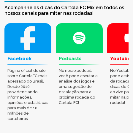
Acompanhe as dicas do Cartola FC Mix em todos os
nossos canais para mitar nas rodadas!
Facebook
Podcasts
Youtube
Página oficial do site
No nosso podcast,
No Youtube
sobre CartolaFC mais
você pode escutar a
pode assisti
acessado do Brasil.
análise dos jogos e
da rodada,
Desde 2010
uma sugestão de
dicas de Ca
providenciando
escalação para a
ao vivo par
informações,
próxima rodada do
mitar na pr
opiniões e estatísticas
Cartola FC!
rodada!
para mais de 10
milhões de
cartoleiros!