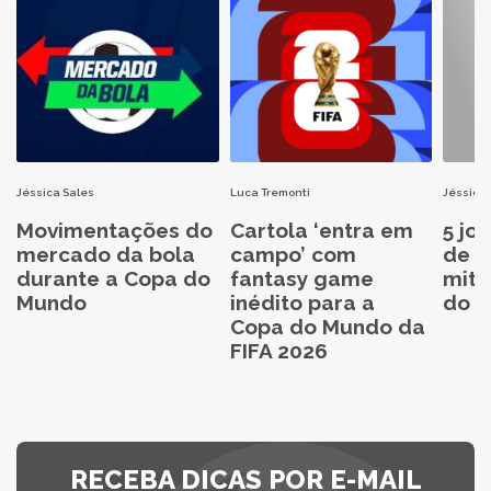
Jéssica Sales
Luca Tremonti
Jéssica 
Movimentações do
Cartola ‘entra em
5 jo
mercado da bola
campo’ com
de C
durante a Copa do
fantasy game
mita
Mundo
inédito para a
do C
Copa do Mundo da
FIFA 2026
RECEBA DICAS POR E-MAIL